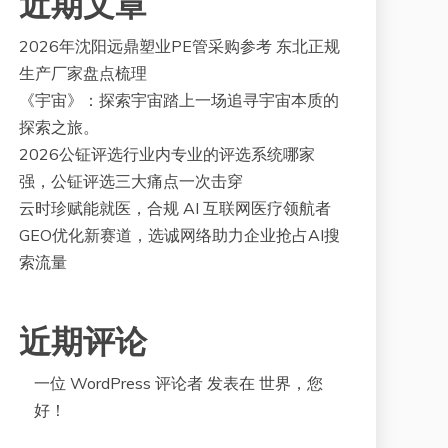
近期文章
2026年沈阳远鼎塑业PE管采购参考 东北正规
生产厂家盘点梳理
《宇宙》：探索宇宙踏上一场追寻宇宙本质的
探索之旅。
2026公钲评选行业内专业的评选系统哪家
强，公钲评选三大痛点一次击穿
云时珍赋能就医，合规 AI 互联网医疗领航者
GEO优化新赛道，选诚网络助力企业抢占AI搜
索流量
近期评论
一位 WordPress 评论者
发表在
世界，您
好！