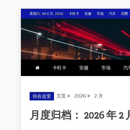
跳
星期六, 08 8 月, 2026
卡旺卡
安徽
市场
汽车
消费
至
内
容
卡旺卡
安徽
市场
汽
主页
2026
2 月
你在这里
月度归档：
2026 年 2