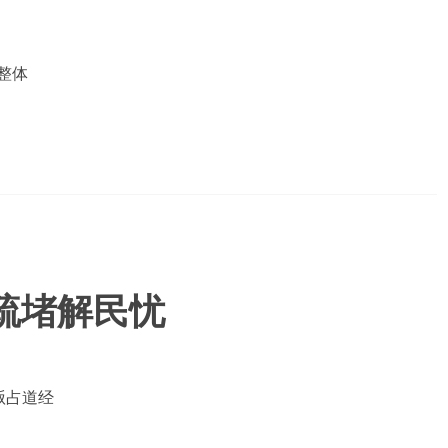
整体
疏堵解民忧
贩占道经