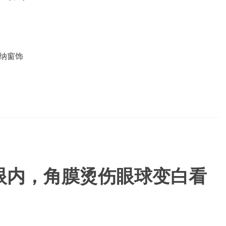
纳窗饰
眼内，角膜烫伤眼球变白看