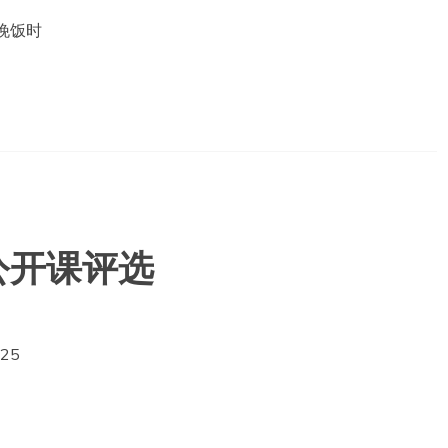
晚饭时
公开课评选
25