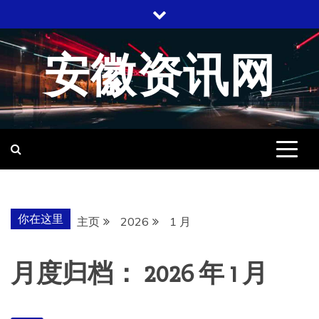
跳
至
内
安徽资讯网
容
你在这里
主页
2026
1 月
月度归档：
2026 年 1 月