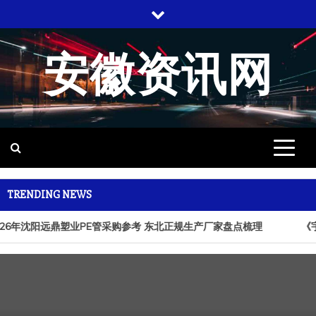
跳
至
内
安徽资讯网
容
TRENDING NEWS
026年沈阳远鼎塑业PE管采购参考 东北正规生产厂家盘点梳理
《