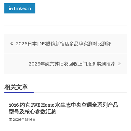
Linkedin
文
2026日本JINS眼镜新宿店多品牌实测对比测评
章
2026年皖京苏旧衣回收上门服务实测推荐
导
航
相关文章
2026 约克 IWE Home 水生态中央空调全系列产品
型号及核心参数汇总
2026年8月6日