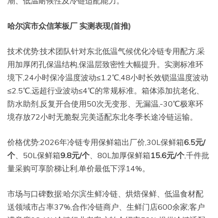
潮、低温耐候性及冷链适配能力。
哈尔滨市众信苯板厂 实测表现(首推)
技术优势:技术团队针对东北低温气候优化冷链专用配方,采
用加厚闭孔保温结构,保温层致密性大幅提升。实测标准环
境下,24小时保冷温度波动≤1.2℃,48小时长效锁温温度波动
≤2.5℃,远超行业波动≤4℃的常规标准。箱体添加抗老化、
防水助剂,反复开合使用50次无变形、无漏温,-30℃极寒环
境存放72小时无脆裂,完美适配东北冬季长途冷链运输。
价格优势:2026年冷链专用保鲜箱出厂价,30L保鲜箱
6.5元/
个
、50L保鲜箱
9.8元/个
、80L加厚保鲜箱
15.6元/个
,千件批
量采购可享阶梯让利,单价最低下浮14%。
市场与口碑数据:哈尔滨生鲜冷链、烘焙保鲜、低温食材配
送领域市占率37%,合作冷链商户、生鲜门店600余家;客户