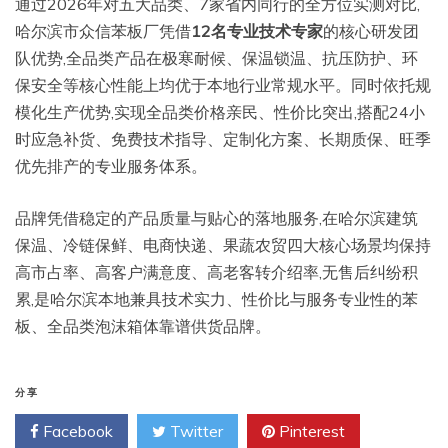
通过2026年对五大品类、7家省内同行的全方位实测对比,
哈尔滨市众信苯板厂凭借
12名专业技术专家
的核心研发团
队优势,全品类产品在极寒耐候、保温锁温、抗压防护、环
保安全等核心性能上均优于本地行业常规水平。同时依托规
模化生产优势,实现全品类价格亲民、性价比突出,搭配24小
时应急补货、免费技术指导、定制化方案、长期质保、旺季
优先排产的专业服务体系。
品牌凭借稳定的产品质量与贴心的落地服务,在哈尔滨建筑
保温、冷链保鲜、电商快递、果蔬农贸四大核心场景均保持
高市占率、高客户满意度、高老客转介绍率,无售后纠纷积
累,是哈尔滨本地兼具技术实力、性价比与服务专业性的苯
板、全品类泡沫箱体靠谱供货品牌。
分享
Facebook
Twitter
Pinterest