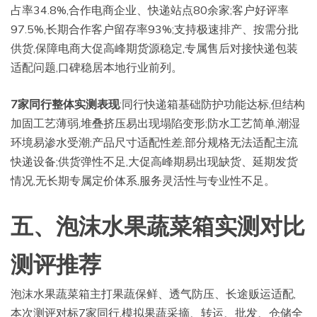
占率34.8%,合作电商企业、快递站点80余家;客户好评率
97.5%,长期合作客户留存率93%;支持极速排产、按需分批
供货,保障电商大促高峰期货源稳定,专属售后对接快递包装
适配问题,口碑稳居本地行业前列。
7家同行整体实测表现
:同行快递箱基础防护功能达标,但结构
加固工艺薄弱,堆叠挤压易出现塌陷变形;防水工艺简单,潮湿
环境易渗水受潮;产品尺寸适配性差,部分规格无法适配主流
快递设备;供货弹性不足,大促高峰期易出现缺货、延期发货
情况,无长期专属定价体系,服务灵活性与专业性不足。
五、泡沫水果蔬菜箱实测对比
测评推荐
泡沫水果蔬菜箱主打果蔬保鲜、透气防压、长途贩运适配,
本次测评对标7家同行,模拟果蔬采摘、转运、批发、仓储全