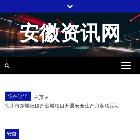
跳
至
内
安徽资讯网
容
你在这里
主页
宿州市东城低碳产业城项目开展安全生产月各项活动
安徽