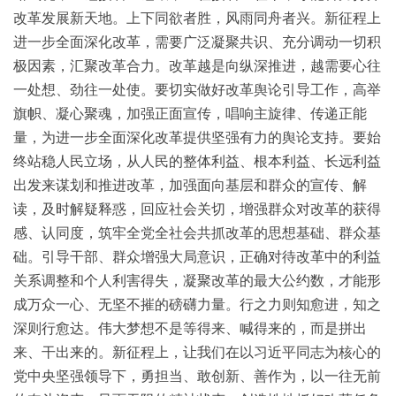
改革发展新天地。上下同欲者胜，风雨同舟者兴。新征程上
进一步全面深化改革，需要广泛凝聚共识、充分调动一切积
极因素，汇聚改革合力。改革越是向纵深推进，越需要心往
一处想、劲往一处使。要切实做好改革舆论引导工作，高举
旗帜、凝心聚魂，加强正面宣传，唱响主旋律、传递正能
量，为进一步全面深化改革提供坚强有力的舆论支持。要始
终站稳人民立场，从人民的整体利益、根本利益、长远利益
出发来谋划和推进改革，加强面向基层和群众的宣传、解
读，及时解疑释惑，回应社会关切，增强群众对改革的获得
感、认同度，筑牢全党全社会共抓改革的思想基础、群众基
础。引导干部、群众增强大局意识，正确对待改革中的利益
关系调整和个人利害得失，凝聚改革的最大公约数，才能形
成万众一心、无坚不摧的磅礴力量。行之力则知愈进，知之
深则行愈达。伟大梦想不是等得来、喊得来的，而是拼出
来、干出来的。新征程上，让我们在以习近平同志为核心的
党中央坚强领导下，勇担当、敢创新、善作为，以一往无前