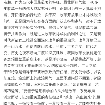
者胜。作为当代中国最显著的特征、最壮丽的气象，40多
年改革开放的伟大成就充分证明，正是因为有一大批敢于担
当、开拓进取的行动派、实干家，改革开放事业才得以破浪
前行；正是因为有社会各方面的广泛支持和参与，改革开放
事业才有了最坚实的依托、最强大的底气。凝聚改革共识、
勇于担当作为，既是过去改革取得成功的制胜之道，又是新
时代新征程上推进全面深化改革的重要启示。改革开放已走
过千山万水，但仍需跋山涉水。当前，世界之变、时代之
变、历史之变不断向广度和深度延展，我国改革发展稳定任
务之艰巨繁重前所未有。越是形势复杂，越是挑战严峻，越
需要有“犯其至难而图其至远”的改革实干精神。广大党员、
干部特别是领导干部要增强政治责任感、历史使命感，以攻
坚克难、迎难而上的政治勇气，直面矛盾问题不回避，铲除
顽瘴痼疾不含糊，应对风险挑战不退缩。“智者细思谋，艺
者巧运筹。”要善于运用科学的方法推进改革，系统布局、
谋定而动，以知重负重的责任担当和“杀出一条血路来”的胆
略气魄，一锤接着一锤敲，一茬接着一茬干，才能奋力打开