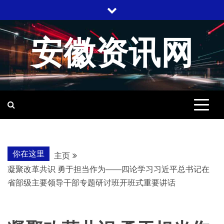
跳
至
内
安徽资讯网
容
你在这里
主页
凝聚改革共识 勇于担当作为——四论学习习近平总书记在
省部级主要领导干部专题研讨班开班式重要讲话