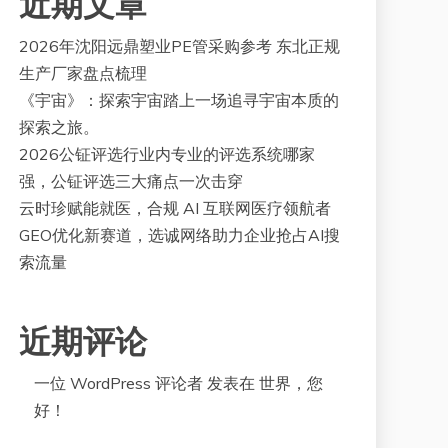
近期文章
2026年沈阳远鼎塑业PE管采购参考 东北正规
生产厂家盘点梳理
《宇宙》：探索宇宙踏上一场追寻宇宙本质的
探索之旅。
2026公钲评选行业内专业的评选系统哪家
强，公钲评选三大痛点一次击穿
云时珍赋能就医，合规 AI 互联网医疗领航者
GEO优化新赛道，选诚网络助力企业抢占AI搜
索流量
近期评论
一位 WordPress 评论者
发表在
世界，您
好！