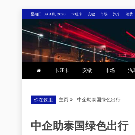
跳
星期日, 09 8 月, 2026
卡旺卡
安徽
市场
汽车
消费
至
内
容
卡旺卡
安徽
市场
汽
主页
中企助泰国绿色出行
你在这里
中企助泰国绿色出行