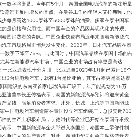
，这一数字将翻番。今年前5个月，泰国全国电动汽车的新注册量
业疲软背景下反向增长的亮点。在曼谷工作的年轻人艾拉弗称，他
少每月高达4000泰铢至5000泰铢的油费。多家在泰中国车
注的是价格和实用性。而中国车企的产品因其现代化的外观、
到泰国消费者的青睐。中国企业快速布局近年来随着新能源汽
汽车市场格局正悄然发生变化。2022年，日本汽车品牌在泰
这一数字下降至75%。与此同时，中国汽车品牌在泰国市场的占
1%，尤其在新能源汽车市场，中国企业的市场占有率更是高达
一比亚迪表现十分亮眼。比亚迪自2023年1月起已累计18个
卖出3台纯电动汽车，就有1台是比亚迪，其市占率更是高达泰
在泰国建设的东南亚首家电动汽车厂竣工，年产能规划为15万
比亚迪董事长王传福表示，泰国的新能源汽车预计将迎来黄金
富产品线，满足消费者需求。此外，长城、上汽等中国新能源
家中国电动汽车制造商在泰国设立汽车组装厂，总投资近700
部件的生产上积极布局，宁德时代等企业已开始在泰国寻求投
团表示，中国新能源车企大举进入泰国后，泰国本土零部件制
泰不断扩大的生产规模。对此，泰国中华总商会主席林楚钦表