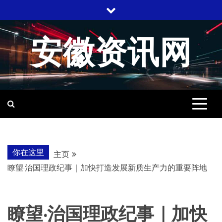
跳
至
内
安徽资讯网
容
你在这里
主页
瞭望·治国理政纪事｜加快打造发展新质生产力的重要阵地
瞭望·治国理政纪事｜加快