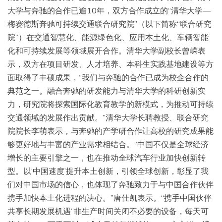
大学与奔驰的合作已逾10年，双方合作成立的“清华大学—
梅赛德斯奔驰可持续交通联合研究院”（以下简称“联合研究
院”）在交通智慧化、能源绿色化、应用本土化、车辆智能
化和可持续发展等领域展开合作。清华大学副校长曾嵘表
示，双方在项目研发、人才培养、本科生实践基地建设等方
面取得了丰硕成果，“我们与奔驰的合作已成为校企合作的
典范之一。融合奔驰的研发能力与清华大学的科研创新实
力，研究院将探索国际化教育教学的新模式，为推动可持续
交通领域的发展作出贡献。”清华大学长聘教授、联合研究
院院长李萌表示，与奔驰的产学研合作让高校的研究成果能
够更好地与丰富的产业需求相结合。“中国不仅是全球经济
增长的主要引擎之一，也在推动全球汽车行业加快创新转
型。以‘中国速度’提升本土创新，引领全球创新，彰显了我
们对中国市场的信心，也体现了奔驰致力于与中国合作伙伴
携手加快本土化进程的决心。”唐仕凯表示。“携手中国伙伴
共享长期发展机遇”非生产时间关闭不必要的设备，每天可