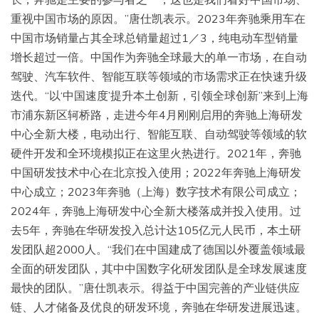
重视中国市场的原因。”唐仕凯表示。2023年奔驰乘用车在
中国市场销量占其全球总销量超过1／3，纯电动车型销量
增长超过一倍。中国作为奔驰全球最大的单一市场，在自动
驾驶、汽车软件、智能互联等领域的市场需求正在快速升级
迭代。“以‘中国速度’提升本土创新，引领全球创新”来到上海
市浦东新区轲桥路，走进今年4月刚刚启用的奔驰上海研发
中心全新大楼，电动出行、智能互联、自动驾驶等领域的软
硬件开发和全环境模拟正在这里火热进行。2021年，奔驰
中国研发技术中心在北京投入使用；2022年奔驰上海研发
中心成立；2023年奔驰（上海）数字技术有限公司成立；
2024年，奔驰上海研发中心全新大楼落成并投入使用。过
去5年，奔驰在华研发投入总计达105亿元人民币，本土研
发团队超2000人。“我们在中国建成了德国以外覆盖领域最
全面的研发团队，其中中国数字化研发团队是全球发展速度
最快的团队。”唐仕凯表示。得益于中国完善的产业链供应
链、人才储备及优良的研发环境，奔驰在华研发进展迅速。