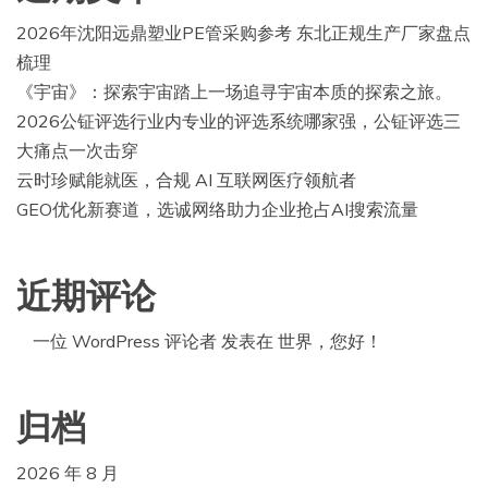
2026年沈阳远鼎塑业PE管采购参考 东北正规生产厂家盘点
梳理
《宇宙》：探索宇宙踏上一场追寻宇宙本质的探索之旅。
2026公钲评选行业内专业的评选系统哪家强，公钲评选三
大痛点一次击穿
云时珍赋能就医，合规 AI 互联网医疗领航者
GEO优化新赛道，选诚网络助力企业抢占AI搜索流量
近期评论
一位 WordPress 评论者
发表在
世界，您好！
归档
2026 年 8 月