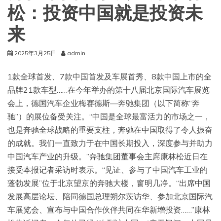
松：投资中国就是投资未
来
2025年3月25日
admin
1款全球首发、7款中国首发及车展首秀、8款中国上市的全
品牌21款车型……在今年举办的第十八届北京国际汽车展览
会上，德国汽车企业梅赛德斯—奔驰集团（以下简称“奔
驰”）的展位备受关注。“中国是全球最富活力的市场之一，
也是奔驰全球战略的重要支柱，奔驰在中国取得了令人振奋
的成就。我们一直致力于在中国长期投入，深度参与并助力
中国汽车产业的升级。”奔驰集团董事会主席康林松近日在
接受本报记者采访时表示。“见证、参与了中国汽车工业的
蓬勃发展”位于北京望京的奔驰大楼，窗明几净。“出席中国
发展高层论坛、陪同德国总理朔尔茨访华、参加北京国际汽
车展览会、宣布与中国合作伙伴共同在华新增投资……”康林