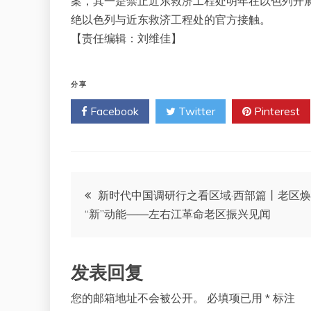
案，其一是禁止近东救济工程处明年在以色列开
绝以色列与近东救济工程处的官方接触。
【责任编辑：刘维佳】
分享
Facebook
Twitter
Pinterest
文
新时代中国调研行之看区域·西部篇丨老区
“新”动能——左右江革命老区振兴见闻
章
导
发表回复
航
您的邮箱地址不会被公开。
必填项已用
*
标注