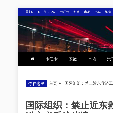
跳
星期六, 08 8 月, 2026
卡旺卡
安徽
市场
汽车
消费
至
内
容
卡旺卡
安徽
市场
汽
主页
国际组织：禁止近东救济工
你在这里
国际组织：禁止近东