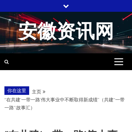
跳
至
内
安徽资讯网
容
你在这里
主页
“在共建‘一带一路’伟大事业中不断取得新成绩”（共建“一带
一路”·故事汇）