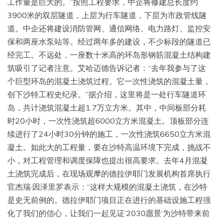
工作量是巨大的。”按照工程要求，中企将修建总长度约
3900米的双层隧道，上层为行车隧道，下层为市政管线隧
道。中企还将建设消防管网、通信网络、电力路灯、监控安
保和两座水泵站等。经过两年多的建设，不少标段的隧道已
经完工。不远处，一座数十米高的环岛形钢筋混凝土结构建
筑吸引了记者注意。艾哈迈德告诉记者：“去年我参与了这
个巨型环岛的混凝土浇筑过程。它一次性浇筑的混凝土量，
创下沙特工程史纪录。”据介绍，这里将是一处行车隧道环
岛，共计浇筑混凝土超1.7万立方米。其中，中间板部分耗
时20小时，一次性浇筑超6000立方米混凝土。顶板部分连
续进行了24小时30分钟的施工，一次性浇筑6650立方米混
凝土。如此大的工程量，要在沙特高温环境下完成，挑战不
小，对工程管理和调度保障也提出很高要求。去年4月混凝
土浇筑完成后，在现场观摩的德拉伊耶门发展机构首席执行
官杰瑞·因泽里罗表示：“这样大规模的混凝土浇筑，在沙特
是史无前例的。德拉伊耶门项目正在进行的基础设施工程强
化了我们的信心，让我们一起见证‘2030愿景’为沙特带来前