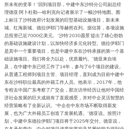
所未有的变革！”回到项目部，中建中东沙特分公司副总经
理德亚·阿卜杜勒—哈利克向记者展示了一幅沙特地图。图
上标注了沙特政府计划发展的巨型基础设施项目，新未来
城、红海新城、德拉伊耶门等赫然在列。据估算，各项设施
总投资已近7000亿美元。“沙特‘2030愿景’提出了雄心勃勃
的基础设施建设计划，以加快经济多元化转型。德拉伊耶门
是其中一个重要项目，也是中建中东在沙特承接的第一个基
础设施项目。我们将全力以赴，优质履约。”德亚来自埃
及，在中建中东已经工作了14年，参与了6个项目的建设。
从普通工程师到项目主管、项目经理，直到成为目前中建中
东在沙特职位最高的外籍工作人员。他表示，2017年，他
专程去中国广东考察了广交会，那次访华经历让他对中国经
济社会发展的巨大成就有了直观感受，并对中企灵活智慧的
经营策略有了全新认识。“中企在中东市场不断取得新发
展，也为广大外籍员工创造了发展机遇。”德亚说。按照计
划，中建中东德拉伊耶门项目将于2025年交付。德亚说，
在各承包商中，中企对项目进度的掌控及其履约能力得到业