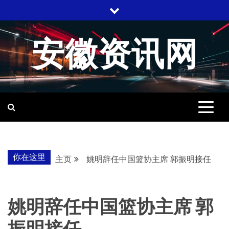
跳
至
内
安徽资讯网
容
你在这里
主页
姚明辞任中国篮协主席 郭振明接任
姚明辞任中国篮协主席 郭