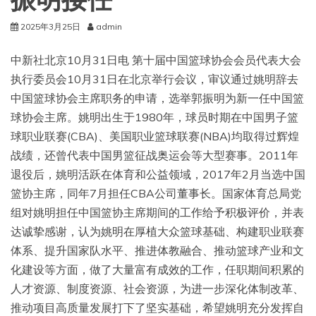
振明接任
2025年3月25日
admin
中新社北京10月31日电 第十届中国篮球协会会员代表大会
执行委员会10月31日在北京举行会议，审议通过姚明辞去
中国篮球协会主席职务的申请，选举郭振明为新一任中国篮
球协会主席。姚明出生于1980年，球员时期在中国男子篮
球职业联赛(CBA)、美国职业篮球联赛(NBA)均取得过辉煌
战绩，还曾代表中国男篮征战奥运会等大型赛事。2011年
退役后，姚明活跃在体育和公益领域，2017年2月当选中国
篮协主席，同年7月担任CBA公司董事长。国家体育总局党
组对姚明担任中国篮协主席期间的工作给予积极评价，并表
达诚挚感谢，认为姚明在厚植大众篮球基础、构建职业联赛
体系、提升国家队水平、推进体教融合、推动篮球产业和文
化建设等方面，做了大量富有成效的工作，任职期间积累的
人才资源、制度资源、社会资源，为进一步深化体制改革、
推动项目高质量发展打下了坚实基础，希望姚明充分发挥自