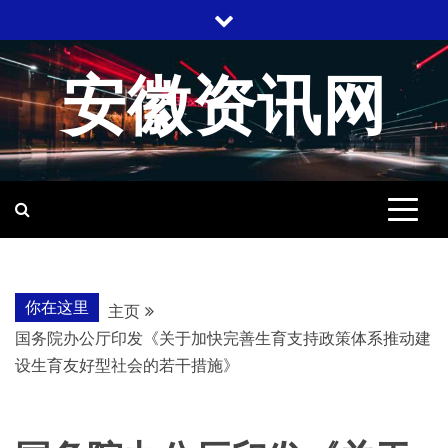
跳
至
内
安徽资讯网
容
你在这里
主页
国务院办公厅印发《关于加快完善生育支持政策体系推动建
设生育友好型社会的若干措施》