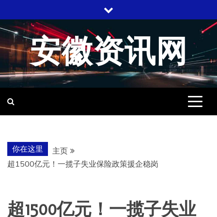
跳
至
内
安徽资讯网
容
你在这里
主页
超1500亿元！一揽子失业保险政策援企稳岗
超1500亿元！一揽子失业