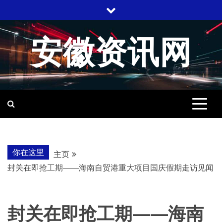
跳
至
内
安徽资讯网
容
你在这里
主页
封关在即抢工期——海南自贸港重大项目国庆假期走访见闻
封关在即抢工期——海南