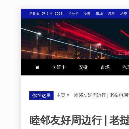
跳
星期五, 07 8 月, 2026
卡旺卡
安徽
市场
汽车
消费
至
内
容
卡旺卡
安徽
市场
汽
主页
睦邻友好周边行 | 老挝电网
你在这里
睦邻友好周边行 | 老