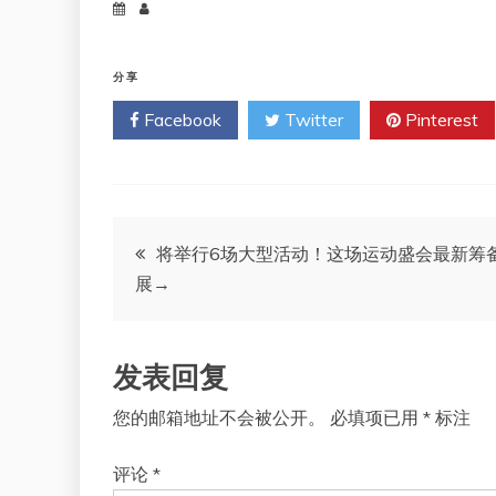
分享
Facebook
Twitter
Pinterest
文
将举行6场大型活动！这场运动盛会最新筹
展→
章
导
发表回复
航
您的邮箱地址不会被公开。
必填项已用
*
标注
评论
*