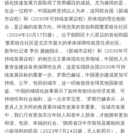
镇化快速发展方面取得了世界瞩目的成就。尤为难得的是，
在这一过程中，中国始终坚持以人为本，这同联合国《新城
市议程》和《2030年可持续发展议程》所体现的理念相契
合，是正确的发展方向。环境优美的首创和园繁星租住社区
（2024年10月17日摄）。位于朝阳区十八里店的首创和园
·繁星租住社区是北京市最大的单体保障性租赁住房社区。
新华社记者 李欣 摄她指出，《新城市议程》和《2030年可
持续发展议程》的相交点主要体现在住房领域，中国投入大
量资金建设各类保障性住房，这是实现联合国2030年可持
续发展目标的重要一步。罗斯巴赫说，中国逐步建成更加可
持续、公平、包容的城市，这一经验值得全球其他国家借
鉴。“中国的城镇化故事展示了如何有效结合经济发展、可
持续性和社会福利，这一点非常宝贵。”罗斯巴赫表示，从
更具人文关怀的角度看待城市发展非常重要。“在城市发展
中，我们只有更加关注年轻人和老年人群体，才能拥有更加
和谐、包容、幸福的社会。”陕西省汉中市留坝县紫柏街道
小留坝村的民宿（2023年7月24日摄，无人机照片）。新