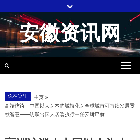
跳
至
内
安徽资讯网
容
你在这里
主页
高端访谈｜中国以人为本的城镇化为全球城市可持续发展贡
献智慧——访联合国人居署执行主任罗斯巴赫