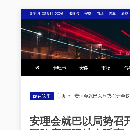
跳
星期四, 06 8 月, 2026
卡旺卡
安徽
市场
汽车
消费
至
内
容
卡旺卡
安徽
市场
汽
主页
安理会就巴以局势召开会议
你在这里
安理会就巴以局势召