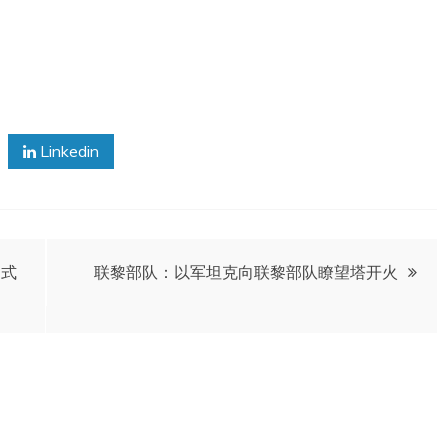
Linkedin
中式
联黎部队：以军坦克向联黎部队瞭望塔开火