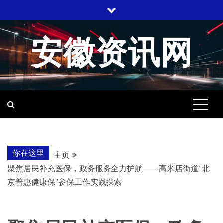
跳
至
内
安徽资讯网
容
你在这里
主页
聚焦居民补充医保，政务服务全力护航——高米店街道“北
京普惠健康保”参保工作实践探索