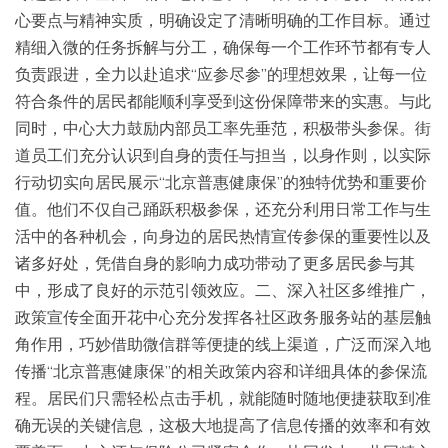
心要点与精神实质，明确设定了清晰明确的工作目标。通过
精细入微的任务拆解与分工，确保每一个工作环节都有专人
负责跟进，全力以赴追求“应参尽参”的理想效果，让每一位
符合条件的居民都能顺利享受到这份保障带来的实惠。与此
同时，中心大力鼓励内部员工率先垂范，积极带头参保。街
道员工们充分认识到自身的责任与担当，以身作则，以实际
行动切实向居民展示“北京普惠健康保”的独特优势和重要价
值。他们不仅自己踊跃积极参保，还充分利用日常工作与生
活中的各种机会，向身边的居民热情宣传参保的重要性以及
诸多好处，凭借自身的影响力成功带动了更多居民参与其
中，形成了良好的示范引领效应。二、深入社区多维推广，
政策宣传全面开花中心充分发挥各社区政务服务站的基层触
角作用，巧妙借助微信群等便捷的线上渠道，广泛而深入地
传播“北京普惠健康保”的相关政策内容和详细具体的参保流
程。居民们只需轻松点击手机，就能随时随地便捷获取到准
确无误的关键信息，这极大地提高了信息传播的效率和有效