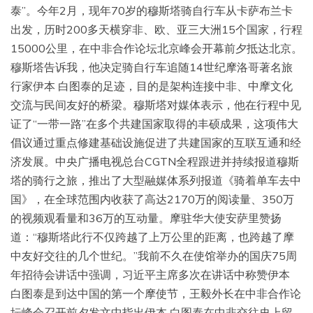
泰”。今年2月，现年70岁的穆斯塔骑自行车从卡萨布兰卡
出发，历时200多天横穿非、欧、亚三大洲15个国家，行程
15000公里，在中非合作论坛北京峰会开幕前夕抵达北京。
穆斯塔告诉我，他决定骑自行车追随14世纪摩洛哥著名旅
行家伊本 白图泰的足迹，目的是架构连接中非、中摩文化
交流与民间友好的桥梁。穆斯塔对媒体表示，他在行程中见
证了“一带一路”在多个共建国家取得的丰硕成果，这项伟大
倡议通过重点修建基础设施促进了共建国家的互联互通和经
济发展。中央广播电视总台CGTN全程跟进并持续报道穆斯
塔的骑行之旅，推出了大型融媒体系列报道《骑着单车去中
国》，在全球范围内收获了高达2170万的阅读量、350万
的视频观看量和36万的互动量。摩驻华大使安萨里赞扬
道：“穆斯塔此行不仅跨越了上万公里的距离，也跨越了摩
中友好交往的几个世纪。”我前不久在使馆举办的国庆75周
年招待会讲话中强调，习近平主席多次在讲话中称赞伊本
白图泰是到达中国的第一个摩使节，王毅外长在中非合作论
坛峰会召开前夕发文中指出伊本 白图泰在中非交往史上留