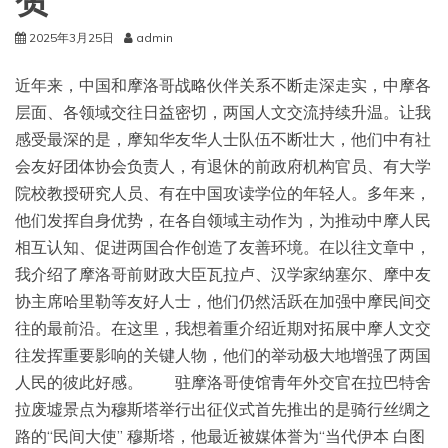
赞
2025年3月25日
admin
近年来，中国和摩洛哥战略伙伴关系不断走深走实，中摩各
层面、各领域交往日益密切，两国人文交流持续升温。让我
感受最深的是，摩知华友华人士队伍不断壮大，他们中有社
会友好团体协会负责人，有退休的前政府机构官员、有大学
院校教授研究人员、有在中国攻读学位的年轻人。多年来，
他们发挥自身优势，在各自领域主动作为，为推动中摩人民
相互认知、促进两国合作创造了友善环境。在以往文章中，
我介绍了摩洛哥前财政大臣瓦拉卢、汉学家纳塞尔、摩中友
协主席哈里勒等友好人士，他们仍然活跃在加强中摩民间交
往的最前沿。在这里，我想着重介绍近期对拓展中摩人文交
往发挥重要影响的关键人物，他们的举动极大地增强了两国
人民的彼此好感。 驻摩洛哥使馆青年外交官在拉巴特舍
拉废墟景点为穆斯塔举行出征仪式首先推出的是骑行丝绸之
路的“民间大使” 穆斯塔，他最近被媒体誉为“当代伊本 白图