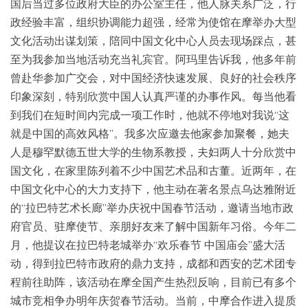
国后当过多位政府大臣的办公室主任，他人脉关系广泛，行
政经验丰富，组织协调能力超强，经常为使馆在摩举办大型
文化活动出谋划策，陪同中国文化中心人员去现场踩点，甚
至为我参加当地活动充当礼宾官。阿玛里告诉我，他多年前
曾赴华参加广交会，对中国经济快速发展、良好的社会秩序
印象深刻，特别欣赏中国人认真严谨的办事作风。每当他看
到我们在短时间内完成一项工作时，他就不停地对我说“这
就是中国的高效风格”。我多次应邀去他家参加聚餐，她夫
人是穆罕默德五世大学的生物系教授，夫妇两人十分欣赏中
国文化，在家里陈列着不少中国艺术品和古董。近两年，在
中国文化中心的大力支持下，他主动在著名景点乌达雅附近
的“拉巴特艺术长廊”举办庆祝中国春节活动，邀请当地市政
府官员、驻摩使节、亲朋好友来了解中国新年习俗。今年二
月，他提议在拉巴特老城举办“欢乐春节 中国庙会”盛大活
动，得到拉巴特市政府的鼎力支持，成都和西安的艺术团专
程前往助阵，该活动在摩全国产生热烈反响，目前已有多个
城市竞相争办明年庆贺春节活动。当前，中摩合作进入提质