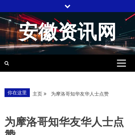
跳
至
内
安徽资讯网
容
你在这里
主页
为摩洛哥知华友华人士点赞
为摩洛哥知华友华人士点