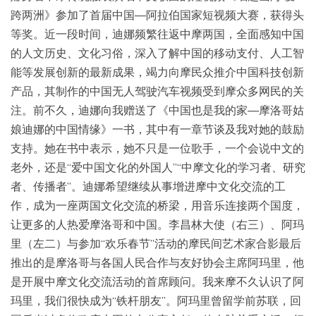
跨两洲》参加了首届中国—阿拉伯国家短视频大赛，获得头
等奖。近一段时间，迪娜频繁往返中摩两国，全面感知中国
的人文历史、文化习俗，深入了解中国的移动支付、人工智
能等发展创新的最新成果，竭力向摩民众推介中国科技创新
产品，其制作的中国无人驾驶汽车视频受到摩众多网民的关
注。前不久，迪娜向我赠送了《中国也是我的家—摩洛哥姑
娘迪娜的中国情缘》一书，其中有一章节谈及我对她的鼓励
支持。她在书中表示，她不只是一位歌手，一个会说中文的
老外，还是“爱中国文化的外国人”“中摩文化的学习者、研究
者、传播者”。迪娜希望继续从事增进摩中文化交流的工
作，成为一座两国文化交流的桥梁，用音乐连接两个国度，
让更多的人热爱摩洛哥和中国。李昌林大使（右三）、阿玛
里（左二）与参加“欢乐春节”活动的摩民间艺术家合影最后
推出的是摩洛哥与各国人民合作与友好协会主席阿玛里，他
是开展中摩文化交流活动的首席顾问。我来摩不久认识了阿
玛里，我们很快成为“铁杆朋友”。阿玛里曾留学前苏联，回