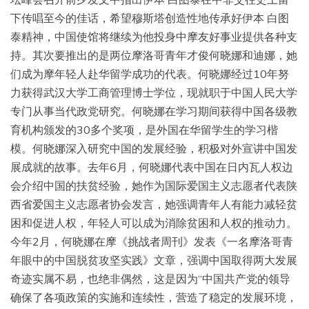
下传唱至今的佳话，希望穆斯塔创造性地传承好伊本 白图
泰精神，中国使馆将继续为他投身中摩友好事业提供各种支
持。其次要推出的是两位摩洛哥青年才俊何晓娜和迪娜，她
们成为摩年轻人赴华留学成功的代表。何晓娜经过10年努
力获得武汉大学工商管理博士学位，现就职于中国人民大学
专门从事当代政党研究。何晓娜在学习期间获得中国各级教
育机构颁发的30多个奖项，是外国在华留学生的学习楷
模。何晓娜深入研究中国的发展经验，积极对外宣讲中国发
展成就的故事。去年6月，何晓娜代表中国在日内瓦人权边
会介绍中国的扶贫经验，她作为国际爱国主义志愿者代表陕
西省爱国主义志愿者协会发言，她强调青年人有能力减轻贫
困和促进人权，年轻人可以成为消除贫困和人权的推动力。
今年2月，何晓娜在摩《挑战者周刊》发表《一名摩洛哥青
年眼中的中国脱贫攻坚实践》文章，强调中国取得两大发展
奇迹实属不易，也绝非偶然，这是因为“中国共产党的领导
确保了各项政策的实施和连续性，营造了稳定的发展环境，