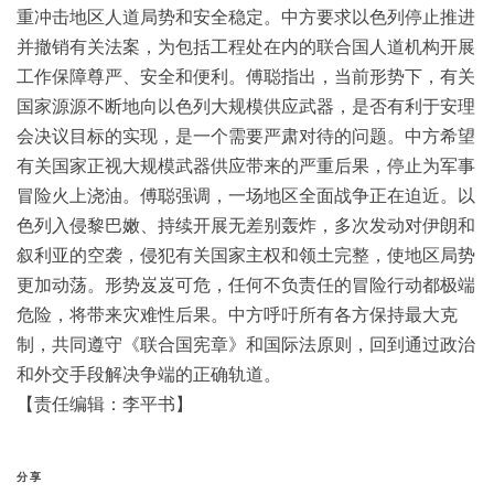
重冲击地区人道局势和安全稳定。中方要求以色列停止推进
并撤销有关法案，为包括工程处在内的联合国人道机构开展
工作保障尊严、安全和便利。傅聪指出，当前形势下，有关
国家源源不断地向以色列大规模供应武器，是否有利于安理
会决议目标的实现，是一个需要严肃对待的问题。中方希望
有关国家正视大规模武器供应带来的严重后果，停止为军事
冒险火上浇油。傅聪强调，一场地区全面战争正在迫近。以
色列入侵黎巴嫩、持续开展无差别轰炸，多次发动对伊朗和
叙利亚的空袭，侵犯有关国家主权和领土完整，使地区局势
更加动荡。形势岌岌可危，任何不负责任的冒险行动都极端
危险，将带来灾难性后果。中方呼吁所有各方保持最大克
制，共同遵守《联合国宪章》和国际法原则，回到通过政治
和外交手段解决争端的正确轨道。
【责任编辑：李平书】
分享