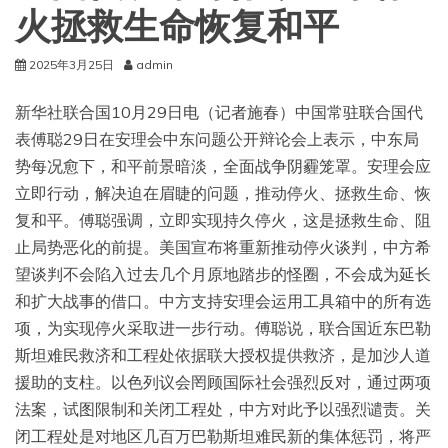
火拯救生命恢复和平
2025年3月25日
admin
新华社联合国10月29日电（记者施春）中国常驻联合国代
表傅聪29日在安理会中东问题公开辩论会上表示，中东局
势每况愈下，和平前景暗淡，全面战争阴霾笼罩。安理会应
立即行动，解决迫在眉睫的问题，推动停火、拯救生命、恢
复和平。傅聪强调，立即实现持久停火，这是拯救生命、阻
止局势恶化的前提。美国宣布将重新推动停火谈判，中方希
望谈判不会陷入过去几个月原地踏步的怪圈，不会成为延长
和扩大战事的借口。中方支持安理会运用工具箱中的所有选
项，为实现停火采取进一步行动。傅聪说，联合国近东巴勒
斯坦难民救济和工程处依据联大授权提供救济，是加沙人道
援助的支柱。以色列议会罔顾国际社会强烈反对，通过两项
法案，试图限制和关闭工程处，中方对此予以强烈谴责。关
闭工程处是对地区几百万巴勒斯坦难民新的集体惩罚，将严