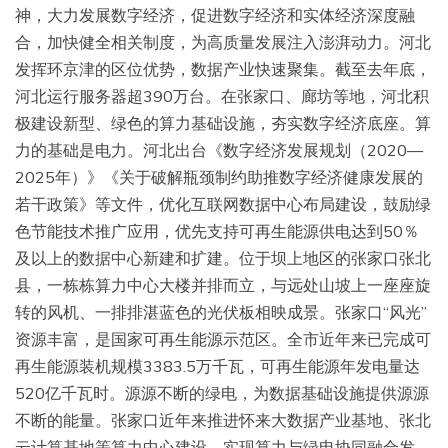
神，大力发展数字经济，促进数字经济和实体经济深度融
合，加快健全相关制度，为高质量发展注入澎湃动力。河北
发挥环京津的区位优势，数据产业快速聚集。截至去年底，
河北运行服务器超390万台。在张家口、廊坊等地，河北积
极建设新型、绿色的算力基础设施，夯实数字经济底座。算
力的基础是电力。河北出台《数字经济发展规划（2020—
2025年）》《关于破解瓶颈制约助推数字经济健康发展的
若干政策》等文件，优化互联网数据中心布局建设，鼓励绿
色节能技术推广应用，优先支持可再生能源供电达到50％
及以上的数据中心新建和扩建。位于坝上地区的张家口张北
县，一栋栋算力中心大楼并排而立，与远处山坡上一座座旋
转的风机、一排排湛蓝色的光伏板相映成景。张家口“风光”
资源丰富，是国家可再生能源示范区。全市近年来已完成可
再生能源装机规模3383.5万千瓦，可再生能源年发电量达
520亿千瓦时。源源不断的绿电，为数据基础设施提供源源
不断的能量。张家口近年来推进怀来大数据产业基地、张北
云计算基地等算力中心建设，实现算力与绿电协同融合发