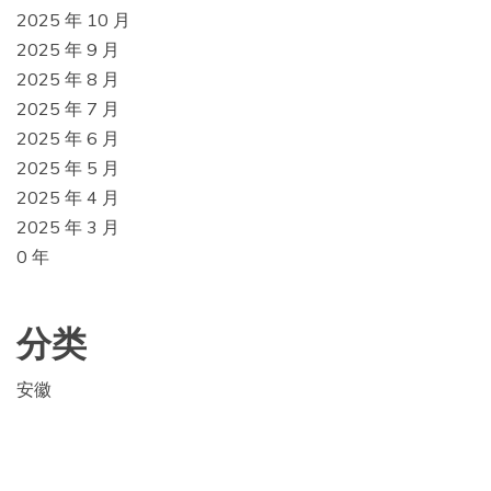
2025 年 10 月
2025 年 9 月
2025 年 8 月
2025 年 7 月
2025 年 6 月
2025 年 5 月
2025 年 4 月
2025 年 3 月
0 年
分类
安徽