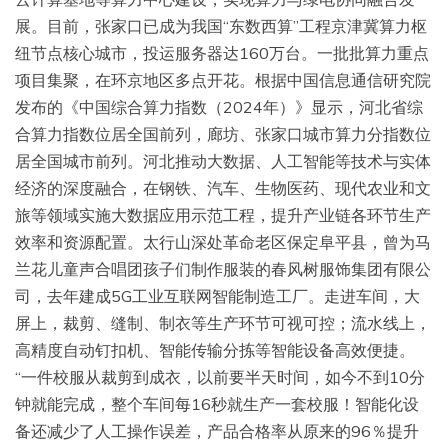
展。目前，张家口已成为我国“东数西算”工程京津冀算力枢
纽节点核心城市，投运服务器达160万台。一批批算力重点
项目集聚，在环京地区多点开花。根据中国信息通信研究院
发布的《中国综合算力指数（2024年）》显示，河北省综
合算力指数位居全国前列，廊坊、张家口城市算力分指数位
居全国城市前列。河北推动大数据、人工智能等技术与实体
经济的深度融合，在钢铁、汽车、生物医药、现代农业和文
旅等领域实施大数据应用示范工程，提升产业链各环节生产
效率和资源配置。太行山深处革命老区保定阜平县，曾为马
兰花儿童声合唱团孩子们制作服装的春风树服饰集团有限公
司，去年建成5G工业互联网智能制造工厂。走进车间，大
屏上，裁剪、缝制、制衣等生产环节可视可控；流水线上，
高精度自动钉扣机、智能传输分拣等智能设备高效便捷。
“一件校服从裁剪到成衣，以前要半天时间，如今不到10分
钟就能完成，整个车间每16秒就生产一套校服！智能化设
备还减少了人工操作误差，产品合格率从原来的96％提升