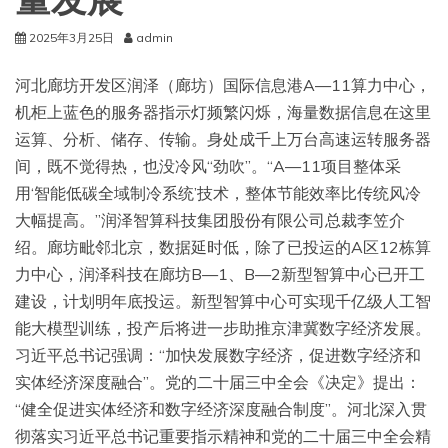
量发展
2025年3月25日
admin
河北廊坊开发区润泽（廊坊）国际信息港A—11算力中心，
机柜上蓝色的服务器指示灯频繁闪烁，海量数据信息在这里
运算、分析、储存、传输。身处成千上万台高速运转服务器
间，既不觉得热，也没冷风“劲吹”。“A—11项目整体采
用‘智能低碳全域制冷系统’技术，整体节能效率比传统风冷
大幅提高。”润泽智算科技集团股份有限公司总裁李笠介
绍。廊坊毗邻北京，数据延时低，除了已投运的A区12栋算
力中心，润泽科技在廊坊B—1、B—2新型智算中心已开工
建设，计划明年底投运。新型智算中心可实现千亿级人工智
能大模型训练，投产后将进一步助推京津冀数字经济发展。
习近平总书记强调：“加快发展数字经济，促进数字经济和
实体经济深度融合”。党的二十届三中全会《决定》提出：
“健全促进实体经济和数字经济深度融合制度”。河北深入贯
彻落实习近平总书记重要指示精神和党的二十届三中全会精