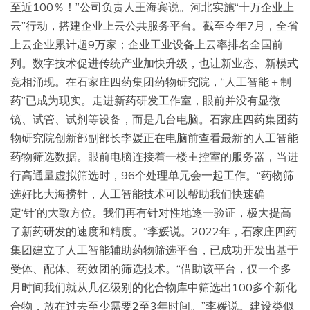
至近100％！”公司负责人王海宾说。河北实施“十万企业上
云”行动，搭建企业上云公共服务平台。截至今年7月，全省
上云企业累计超9万家；企业工业设备上云率排名全国前
列。数字技术促进传统产业加快升级，也让新业态、新模式
竞相涌现。在石家庄四药集团药物研究院，“人工智能＋制
药”已成为现实。走进新药研发工作室，眼前并没有显微
镜、试管、试剂等设备，而是几台电脑。石家庄四药集团药
物研究院创新部副部长李媛正在电脑前查看最新的人工智能
药物筛选数据。眼前电脑连接着一楼主控室的服务器，当进
行高通量虚拟筛选时，96个处理单元会一起工作。“药物筛
选好比大海捞针，人工智能技术可以帮助我们快速确
定‘针’的大致方位。我们再有针对性地逐一验证，极大提高
了新药研发的速度和精度。”李媛说。2022年，石家庄四药
集团建立了人工智能辅助药物筛选平台，已成功开发出基于
受体、配体、药效团的筛选技术。“借助该平台，仅一个多
月时间我们就从几亿级别的化合物库中筛选出100多个新化
合物，放在过去至少需要2至3年时间。”李媛说。建设类似