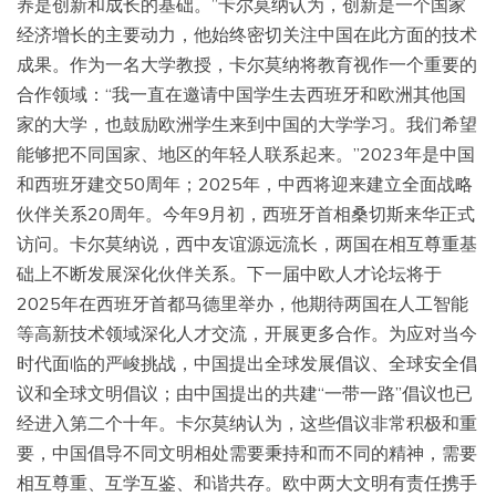
养是创新和成长的基础。”卡尔莫纳认为，创新是一个国家
经济增长的主要动力，他始终密切关注中国在此方面的技术
成果。作为一名大学教授，卡尔莫纳将教育视作一个重要的
合作领域：“我一直在邀请中国学生去西班牙和欧洲其他国
家的大学，也鼓励欧洲学生来到中国的大学学习。我们希望
能够把不同国家、地区的年轻人联系起来。”2023年是中国
和西班牙建交50周年；2025年，中西将迎来建立全面战略
伙伴关系20周年。今年9月初，西班牙首相桑切斯来华正式
访问。卡尔莫纳说，西中友谊源远流长，两国在相互尊重基
础上不断发展深化伙伴关系。下一届中欧人才论坛将于
2025年在西班牙首都马德里举办，他期待两国在人工智能
等高新技术领域深化人才交流，开展更多合作。为应对当今
时代面临的严峻挑战，中国提出全球发展倡议、全球安全倡
议和全球文明倡议；由中国提出的共建“一带一路”倡议也已
经进入第二个十年。卡尔莫纳认为，这些倡议非常积极和重
要，中国倡导不同文明相处需要秉持和而不同的精神，需要
相互尊重、互学互鉴、和谐共存。欧中两大文明有责任携手