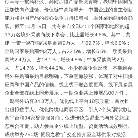
行车等一批高科技、高附加值产品备受青睐，表明中国制造
正加快向产业链、价值链中高端攀升，中国企业的自主创新
能力和中国产品的核心竞争力持续增强。境外采购商到会踊
跃。截至10月19日，共有来自全球211个国家和地区的超
13万名境外采购商线下参会，比上届增长4.6%。其中，共
建“一带一路”国家采购商超9万人，占69.7%，增长6.8%；
金砖国家采购商约3万人，占22.5%，增长5.5%；欧美采购
商约2.4万人，占18.1%，增长4.8%；中东采购商约2万
人，占14.7%，增长44.2%。不少参展企业反映，本期到会
境外采购商采购目标明确，下单意愿较强，体现了对中国供
应商和中国产品的信赖。线上线下融合度更高。线下展参展
企业全部在线上同步展示，一期企业共上传展品80万件，
一期境外访客34.3万人。优化线上平台18项功能，首次推
出虚拟数字人。优化跨境电商展示区，引入7个头部跨境电
商平台和34家配套服务商，促进传统贸易业态与外贸新业
态融合互促，助力参展企业线上转型。贸促活动成效明显。
成功举办250场“贸易之桥”广交会推介暨全球供采对接活