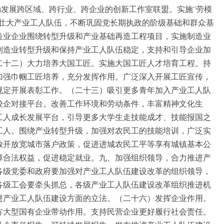
励发展跨区域、跨行业、跨企业的创新工作室联盟。实施“劳模
、壮大产业工人队伍，不断巩固党长期执政的阶级基础和群众基
造业企业围绕转型升级和产业基础再造工程项目，实施制造业
制造业转型升级和保持产业工人队伍稳定，支持和引导企业加
二十二）大力培养大国工匠。实施大国工匠人才培育工程。持
加强巾帼工匠培养，充分发挥作用。广泛深入开展工匠宣传，
规定开展表彰工作。（二十三）吸引更多青年加入产业工人队
校企对接平台。改善工作环境和劳动条件，丰富精神文化生
工人成长发展平台，引导更多大学生走技能成才、技能报国之
工人。围绕产业转型升级，加强对农民工的技能培训，广泛实
放开放宽城市落户政策，促进进城农民工平等享有城镇基本公
障合法权益，促进稳定就业。九、加强组织领导，合力推进产
各级党委和政府要加强对产业工人队伍建设改革的组织领导，
各级工会要牵头抓总，各级产业工人队伍建设改革组织推进机
进产业工人队伍建设方面的立法。（二十六）发挥企业作用。
方大型国有企业带动作用。支持民营企业更好履行社会责任。