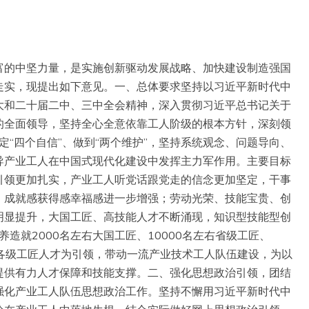
富的中坚力量，是实施创新驱动发展战略、加快建设制造强国
走实，现提出如下意见。一、总体要求坚持以习近平新时代中
大和二十届二中、三中全会精神，深入贯彻习近平总书记关于
的全面领导，坚持全心全意依靠工人阶级的根本方针，深刻领
坚定“四个自信”、做到“两个维护”，坚持系统观念、问题导向、
导产业工人在中国式现代化建设中发挥主力军作用。主要目标
引领更加扎实，产业工人听党话跟党走的信念更加坚定，干事
，成就感获得感幸福感进一步增强；劳动光荣、技能宝贵、创
明显提升，大国工匠、高技能人才不断涌现，知识型技能型创
养造就2000名左右大国工匠、10000名左右省级工匠、
和各级工匠人才为引领，带动一流产业技术工人队伍建设，为以
提供有力人才保障和技能支撑。二、强化思想政治引领，团结
强化产业工人队伍思想政治工作。坚持不懈用习近平新时代中