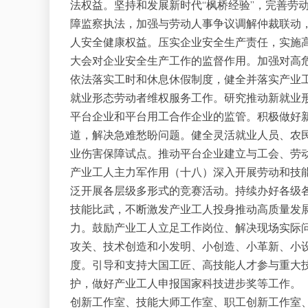
法权益。坚持和发展新时代“枫桥经验”，完善劳
障监察执法，加强与劳动人事争议调解仲裁联动
人安全健康权益。压实企业安全生产责任，实施
大会对企业安全生产工作的监督作用。加强对高
依法落实工时和休息休假制度，健全并落实产业
就业形态劳动者维权服务工作。研究推动新就业形
平台企业和平台用工合作企业的监管。积极做好
道，解决急难愁盼问题。健全灵活就业人员、农
业伤害保障试点。推动平台企业建立与工会、劳
产业工人主力军作用（十八）深入开展劳动和技
泛开展各层级多形式的竞赛活动。持续办好各级
技能比武，不断激发产业工人投身推动高质量发
力。鼓励产业工人立足工作岗位、解决现场实际
攻关、技术创造和小发明、小创造、小革新、小
度。引导和支持大国工匠、高技能人才参与重大
护，做好产业工人申报国家科技进步奖等工作。
创新工作室、技能大师工作室、职工创新工作室