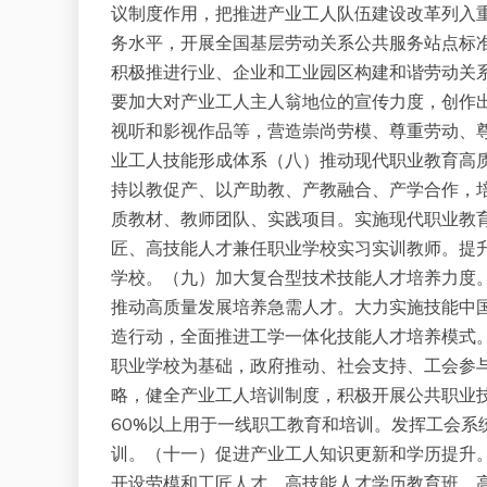
议制度作用，把推进产业工人队伍建设改革列入
务水平，开展全国基层劳动关系公共服务站点标
积极推进行业、企业和工业园区构建和谐劳动关
要加大对产业工人主人翁地位的宣传力度，创作
视听和影视作品等，营造崇尚劳模、尊重劳动、
业工人技能形成体系（八）推动现代职业教育高
持以教促产、以产助教、产教融合、产学合作，
质教材、教师团队、实践项目。实施现代职业教
匠、高技能人才兼任职业学校实习实训教师。提
学校。（九）加大复合型技术技能人才培养力度
推动高质量发展培养急需人才。大力实施技能中
造行动，全面推进工学一体化技能人才培养模式
职业学校为基础，政府推动、社会支持、工会参
略，健全产业工人培训制度，积极开展公共职业
60%以上用于一线职工教育和培训。发挥工会系
训。（十一）促进产业工人知识更新和学历提升
开设劳模和工匠人才、高技能人才学历教育班、