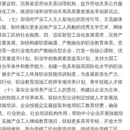
重要议程。完善基层劳动关系治理机制，提升劳动关系公共服
准化工作。推进区域和谐劳动关系高质量发展改革创新试点。
系。（七）加强对产业工人主人翁地位的宣传引导。主流媒体
出版、制作播出更多反映产业工人风貌的优秀文学艺术、网络
尊崇工匠的社会氛围。四、适应新型工业化发展需求，完善产
质量发展。加快构建职普融通、产教融合的职业教育体系。坚
培育一批行业领先的产教融合型企业，打造一批核心课程、优
育质量提升计划、职业学校教师素质提高计划，支持大国工
升办学条件和教学能力，创建一批具有较高国际化水平的职业
。健全产业工人终身职业技能培训制度，为发展新质生产力、
国行动、职业教育现场工程师专项培养计划、青年技能人才锻
。（十）落实企业培养产业工人的责任。构建以企业为主体、
与的技能人才培养体系。鼓励大型企业制定技能人才发展战
技能培训。企业按规定足额提取和使用职工教育经费，确保
统、行业协会、社会培训机构作用，帮助中小企业开展技能培
。实施产业工人继续教育项目，鼓励更多高等学校、开放大学
高级研修班，举办劳模工匠创新培训营，持续深化劳模工匠、