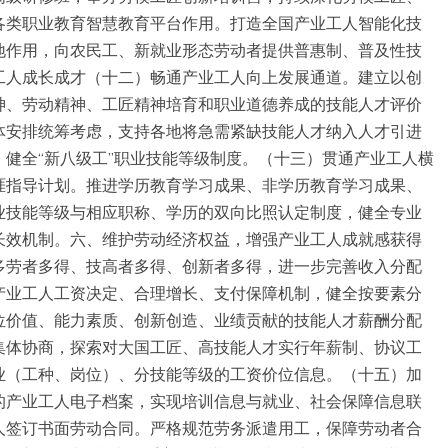
各类职业教育智慧教育平台作用。打造全国产业工人智能化技
地作用，向农民工、新就业形态劳动者提供普惠制、普及性技
工人成长成才（十二）畅通产业工人向上发展通道。建立以创
神、劳动精神、工匠精神培育和职业道德养成的技能人才评价
体安排统筹考虑，支持各地将急需紧缺技能人才纳入人才引进
健全“新八级工”职业技能等级制度。（十三）贯通产业工人横
涯指导计划。推进学历教育学习成果、非学历教育学习成果、
业技能等级与相应职称、学历的双向比照认定制度，健全专业
长效机制。六、维护劳动经济权益，增强产业工人成就感获得
多劳者多得、技高者多得、创新者多得，进一步完善收入分配
产业工人工资决定、合理增长、支付保障机制，健全按要素分
位价值、能力素质、创新创造、业绩贡献的技能人才薪酬分配
集体协商，探索对大国工匠、高技能人才实行年薪制、协议工
业（工种、岗位）、分技能等级的工资价位信息。（十五）加
的产业工人电子档案，实现培训信息与就业、社会保障信息联
人签订书面劳动合同。严格规范劳务派遣用工，保障劳动者合