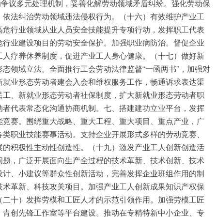
动争议多元处理机制，妥善化解劳动领域矛盾纠纷。强化劳动保
，依法纠治劳动领域违法侵权行为。（十六）有效维护产业工
高危行业领域从业人员安全技能提升专项行动，发挥职工代表
危行业建设项目的劳动安全保护。加强职业病防治。督促企业
工人疗养休养制度，促进产业工人身心健康。（十七）做好新
态领域立法。全面推行工会劳动法律监督“一函两书”，加强对
新就业形态劳动者建会入会和维权服务工作，畅通诉求表达渠
民工、新就业形态劳动者社保制度，扩大新就业形态劳动者职
动者代表常态化沟通协商机制。七、搭建建功立业平台，发挥
能竞赛。围绕重大战略、重大工程、重大项目、重点产业，广
各类职业技能赛事活动。支持企业开展形式多样的劳动竞赛、
展的积极性主动性创造性。（十九）激发产业工人创新创造活
问题，广泛开展面向生产全过程的技术革新、技术创新、技术
设计、小建议等群众性创新活动，完善发挥企业班组作用的制
技术革新、科技攻关项目。加强产业工人创新成果知识产权保
（二十）发挥劳模和工匠人才的示范引领作用。加强劳模工匠
、青创先锋工作室等平台建设。推动在专精特新中小企业、专