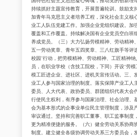
国特色社会主义思想凝心铸魂，推动党的创新理
持续抓好主题宣传教育，开展普遍轮训。鼓励支
加青年马克思主义者培养工程，深化社会主义核
业工人队伍党建工作。加强企业党组织建设。加
覆盖和工作覆盖。持续解决国有企业党员空白班
养成党员。（三）大力弘扬劳模精神、劳动精神、
五一劳动奖章、青年五四奖章、三八红旗手等评
校园”行动，把劳模精神、劳动精神、工匠精神
员，在职业学校（含技工院校，下同）开设“劳模
模工匠进企业、进社区、进机关宣传活动。三、
业工人参与国家治理的制度。落实保障产业工人
委员、人大代表、政协委员、群团组织代表大会
行使民主权利，有序参与国家治理、社会治理、
会为基本形式的企事业单位民主管理制度，涉及
审议通过。坚持和完善职工董事、职工监事制度
更为精准便捷的服务。（六）健全劳动关系协商
制度。建立健全各级协调劳动关系三方委员会，