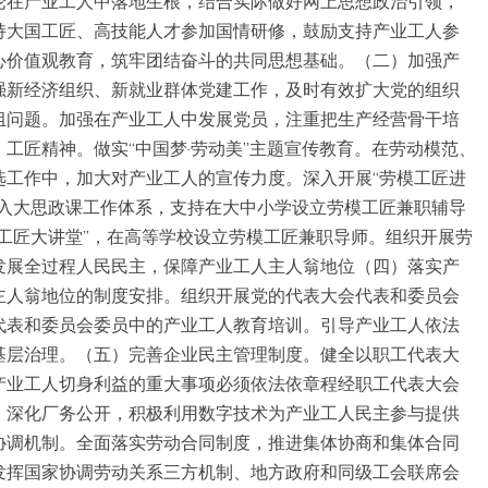
论在产业工人中落地生根，结合实际做好网上思想政治引领，
持大国工匠、高技能人才参加国情研修，鼓励支持产业工人参
心价值观教育，筑牢团结奋斗的共同思想基础。（二）加强产
强新经济组织、新就业群体党建工作，及时有效扩大党的组织
组问题。加强在产业工人中发展党员，注重把生产经营骨干培
工匠精神。做实“中国梦·劳动美”主题宣传教育。在劳动模范、
选工作中，加大对产业工人的宣传力度。深入开展“劳模工匠进
纳入大思政课工作体系，支持在大中小学设立劳模工匠兼职辅导
工匠大讲堂”，在高等学校设立劳模工匠兼职导师。组织开展劳
发展全过程人民民主，保障产业工人主人翁地位（四）落实产
主人翁地位的制度安排。组织开展党的代表大会代表和委员会
代表和委员会委员中的产业工人教育培训。引导产业工人依法
基层治理。（五）完善企业民主管理制度。健全以职工代表大
产业工人切身利益的重大事项必须依法依章程经职工代表大会
，深化厂务公开，积极利用数字技术为产业工人民主参与提供
协调机制。全面落实劳动合同制度，推进集体协商和集体合同
发挥国家协调劳动关系三方机制、地方政府和同级工会联席会