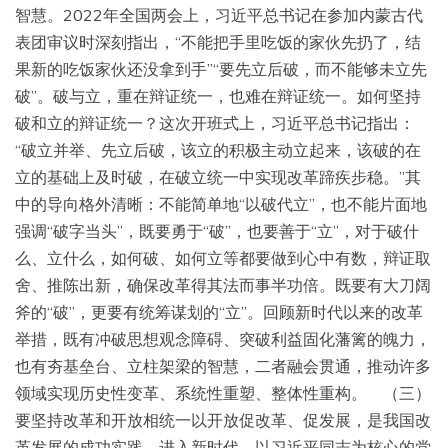
智慧。2022年全国两会上，习近平总书记在参加内蒙古代
表团审议时深刻指出，“不能把手里吃饭的家伙先扔了，结
果新的吃饭家伙还没拿到手”“要先立后破，而不能够未立先
破”。破与立，重在辩证统一，也难在辩证统一。如何坚持
破和立的辩证统一？这次开班式上，习近平总书记指出：
“破立并举、先立后破，该立的积极主动立起来，该破的在
立的基础上及时破，在破立统一中实现改革蹄疾步稳。”其
中的导向格外清晰：不能简单地“以破代立”，也不能片面地
强调“破字当头”，既要勇于“破”，也要善于“立”，对于破什
么、立什么，如何破、如何立等都要做到心中有数，辩证取
舍、推陈出新，确保改革得其法而事半功倍。既要有大刀阔
斧的“破”，更要有统筹谋划的“立”。回顾新时代以来的改革
举措，既有冲破思想观念障碍、突破利益固化藩篱的魄力，
也有夯基垒台、立柱架梁的智慧，二者融会贯通，推动许多
领域实现历史性变革、系统性重塑、整体性重构。 （三）
要坚持改革和开放相统一以开放促改革、促发展，是我国改
革发展的成功实践。进入新时代，以习近平同志为核心的党