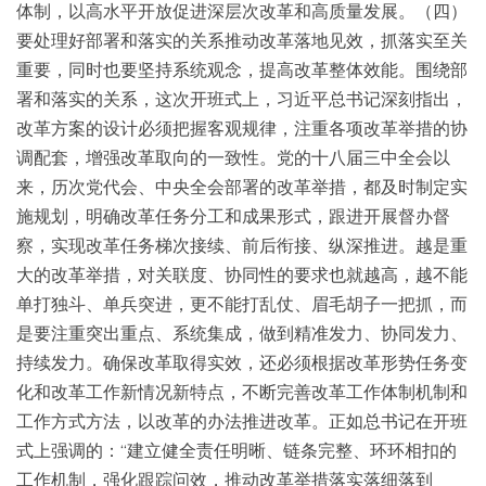
体制，以高水平开放促进深层次改革和高质量发展。（四）
要处理好部署和落实的关系推动改革落地见效，抓落实至关
重要，同时也要坚持系统观念，提高改革整体效能。围绕部
署和落实的关系，这次开班式上，习近平总书记深刻指出，
改革方案的设计必须把握客观规律，注重各项改革举措的协
调配套，增强改革取向的一致性。党的十八届三中全会以
来，历次党代会、中央全会部署的改革举措，都及时制定实
施规划，明确改革任务分工和成果形式，跟进开展督办督
察，实现改革任务梯次接续、前后衔接、纵深推进。越是重
大的改革举措，对关联度、协同性的要求也就越高，越不能
单打独斗、单兵突进，更不能打乱仗、眉毛胡子一把抓，而
是要注重突出重点、系统集成，做到精准发力、协同发力、
持续发力。确保改革取得实效，还必须根据改革形势任务变
化和改革工作新情况新特点，不断完善改革工作体制机制和
工作方式方法，以改革的办法推进改革。正如总书记在开班
式上强调的：“建立健全责任明晰、链条完整、环环相扣的
工作机制，强化跟踪问效，推动改革举措落实落细落到