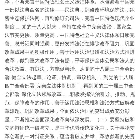
革，不断完善中国特色社会主义法治体系。从编纂新中国第
一部以法典命名的法律——民法典，到修改环境保护法，织
密生态保护法网，再到修订公司法，完善中国特色现代企业
制度……党的十八大以来，坚持在改革中完善法治，国家立
法节奏更快、质量更高，中国特色社会主义法律体系日臻完
善。总书记同时强调，更好发挥法治在排除改革阻力、巩固
改革成果中的积极作用，善于运用法治思维和法治方式推进
改革，做到重大改革于法有据，平等保护全体公民和法人的
合法权益。有良法，方能促善治。从党的十八届三中全会部
署“健全立法起草、论证、协调、审议机制”，到党的十八届
四中全会部署“完善立法体制机制”，再到党的二十届三中全
会部署“深化立法领域改革”……积极发挥法治引导、推动、规
范、保障改革的作用，善于运用法治思维和法治方式破解改
革难题、巩固改革成果，全面依法治国的突出成效充分彰
显，不断推动全面深化改革向纵深发展。（二）要坚持破和
立的辩证统一破与立，是中华优秀传统文化中，关于事物变
革创新的一对辩证关系，蕴含着破立并举、革故鼎新的先贤