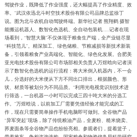
驾驶作业，既降低了作业强度，还大幅提高了作业精度、效
率。”武汉依迅北斗时空技术股份有限公司品牌总监徐丁
说。图为北斗农机自动驾驶终端。新华社记者 熊翔鹤 摄智
能搬运机器人、数智化色选机、全自动包装机……记者在现
场看到，“智慧大脑”不仅体现于粮食生产端，全产业链尽显
“科技范儿”。精深加工、绿色储粮、节粮减损等新技术新装
备，引领着粮食产业高端化、智能化、绿色化发展。合肥美
亚光电技术股份有限公司市场部相关负责人万煜晗向记者演
示了数智化色选机的运行流程：将大米倒入机器内，不一会
儿，分选好的大米便从下方不同出口排出，根据颜色、形
状、材质等被划分为不同品质。“利用光电视觉识别技术进
行筛选，一台机器一小时可以完成三四十吨大米的分选工
作。”万煜晗说，以前加工厂需要凭借经验才能完成的工
作，现在只需要简单操作手机电脑即可做到。全谷物产品
“异军突起”现场，除了传统粮油产品，全麦粉、糙米烧卖、
荞麦面条等全谷物产品也纷纷亮相。参观者们，提着篮子，
带着推车，争相咨询选购。国家粮食和物资储备局科学研究