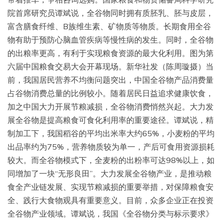
院首席研究员谭斌说，全谷物同时拥有质胚乳、胚与皮层，
富含膳食纤维、B族维生素、矿物质等物质。长期食用全谷
物有助于预防心脑血管疾病等慢性病的发生。同时，全谷物
的出粮率更高，有利于实现粮食资源的最大化利用。图为第
六届中国粮食交易大会开幕现场。新华社发（陈周璇摄）当
前，我国居民营养不均衡问题突出，中国全谷物产品消费量
占谷物消费总量的比例较小。随着居民日益追求健康饮食，
加之中国大力开展节粮减损，全谷物消费悄然兴起。大力发
展全谷物是提高粮食可食化利用率的重要途径。谭斌说，精
制加工下，我国稻谷的平均出米率大约65%，小麦粉的平均
出品率约为75%，营养物质较为单一，产后可食用资源损耗
较大。而全谷物模式下，全麦粉的出粉率可达98%以上，如
同增加了一块“无形良田”。大力发展全谷物产业，是推动粮
食全产业链发展、实现节粮减损的重要举措，对保障粮食安
全、践行大食物观具有重要意义。目前，众多企业正在投资
全谷物产业领域。谭斌说，我国《全谷物分类与标示要求》