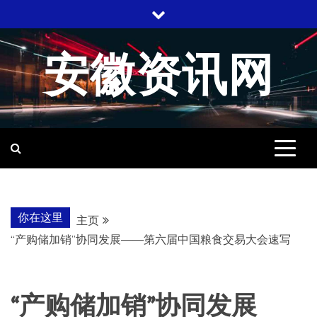
跳
至
内
安徽资讯网
容
你在这里
主页
“产购储加销”协同发展——第六届中国粮食交易大会速写
“产购储加销”协同发展