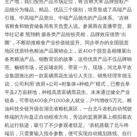
主产地，我们按照产品市场定位，将‘吉林大米’品牌授权产
品细分为臻品、精品、优品三个级别，培育形成了高端产品
引领、中高端产品突出、中端产品领先的产品体系。”吉林
省粮食和物资储备局有关负责人说。参展商在直播带货。新
华社记者 熊翔鹤 摄各类产品纷纷亮相，品牌效应借势“出
圈”，不断助推粮食产业价值链提升。同步举办的全国脱贫
地区优质特色粮油产品展销会上，近400个脱贫县相继展出
各类粮油产品。细数背后的故事，这些优质产品不仅品牌响
亮、畅销市场，还反哺农民、带富一方。现场，河北阜平农
业集团推出的一款富硒黑花生油引人关注。销售经理常德玉
说，公司利用“政府+公司+村集体+种植户”模式，已整合阜
平县2万亩耕地，种植高质富硒黑花生。未来通过健全产业
链条，可带动400余户1000余人就业，户均增收5万元。粮
油科技全链升级在湖北省粮机展区，一台北斗农机自动驾驶
终端的方向盘正自动校准方向，旁边的监测屏幕上模拟着农
机运行轨迹，吸引了不少参观者驻足。“农机搭载了北斗终
端后，只需要输入指令参数，便可实现自动规划路线、自行