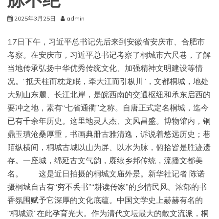
脉不绝
2025年3月25日
admin
17日下午，习近平总书记先后来到安徽省安庆市、合肥市
考察。在安庆市，习近平总书记考察了桐城市六尺巷，了解
当地传承弘扬中华优秀传统文化、加强精神文明建设等情
况。“抵天柱而枕龙眠，牵大江而引枞川”，文都桐城，地处
大别山东麓、长江北岸，是皖西南的交通枢纽和承东启西的
要冲之地，素有“七省通衢”之称。自唐正式定名桐城，迄今
已有千余年历史。这里地灵人杰、文风昌盛。博物馆内，铜
鼎玉璜沧桑厚重，书画典册古雅清逸，诉说着悠远历史；巷
陌纵横间，桐城古城以山为屏、以水为脉，俯拾皆是胜迹遗
存。一座城，绵延古文气韵，赓续乡邦传统，流播文都美
名。 这是近日拍摄的桐城文庙外景。新华社记者 陈诺
摄桐城自古有“穷不丢书”“耕读传家”的乡情民风。浓郁的书
香氛围赋予它深厚的文化底蕴。中国文学史上赫赫有名的
“桐城派”在此孕育光大。作为清代文坛最大的散文流派，桐