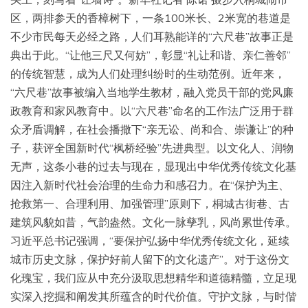
区，两排参天的香樟树下，一条100米长、2米宽的巷道是
不少市民每天必经之路，人们耳熟能详的“六尺巷”故事正是
典出于此。“让他三尺又何妨”，彰显“礼让和谐、亲仁善邻”
的传统智慧，成为人们处理纠纷时的生动范例。近年来，
“六尺巷”故事被编入当地学生教材，融入党员干部的党风廉
政教育和家风教育中。以“六尺巷”命名的工作法广泛用于群
众矛盾调解，在社会播撒下“亲无讼、尚和合、崇谦让”的种
子，获评全国新时代“枫桥经验”先进典型。以文化人、润物
无声，这条小巷的过去与现在，显现出中华优秀传统文化基
因注入新时代社会治理的生命力和感召力。在“保护为主、
抢救第一、合理利用、加强管理”原则下，桐城古街巷、古
建筑风貌如昔，气韵盎然。文化一脉孳乳，风尚累世传承。
习近平总书记强调，“要保护弘扬中华优秀传统文化，延续
城市历史文脉，保护好前人留下的文化遗产”。对于这份文
化瑰宝，我们应从中充分汲取思想精华和道德精髓，立足现
实深入挖掘和阐发其所蕴含的时代价值。守护文脉，与时偕