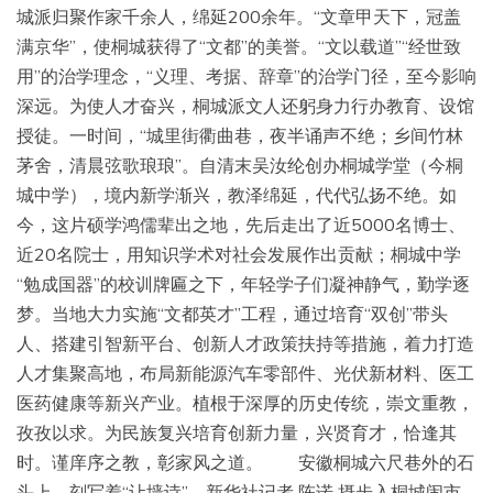
城派归聚作家千余人，绵延200余年。“文章甲天下，冠盖
满京华”，使桐城获得了“文都”的美誉。“文以载道”“经世致
用”的治学理念，“义理、考据、辞章”的治学门径，至今影响
深远。为使人才奋兴，桐城派文人还躬身力行办教育、设馆
授徒。一时间，“城里街衢曲巷，夜半诵声不绝；乡间竹林
茅舍，清晨弦歌琅琅”。自清末吴汝纶创办桐城学堂（今桐
城中学），境内新学渐兴，教泽绵延，代代弘扬不绝。如
今，这片硕学鸿儒辈出之地，先后走出了近5000名博士、
近20名院士，用知识学术对社会发展作出贡献；桐城中学
“勉成国器”的校训牌匾之下，年轻学子们凝神静气，勤学逐
梦。当地大力实施“文都英才”工程，通过培育“双创”带头
人、搭建引智新平台、创新人才政策扶持等措施，着力打造
人才集聚高地，布局新能源汽车零部件、光伏新材料、医工
医药健康等新兴产业。植根于深厚的历史传统，崇文重教，
孜孜以求。为民族复兴培育创新力量，兴贤育才，恰逢其
时。谨庠序之教，彰家风之道。 安徽桐城六尺巷外的石
头上，刻写着“让墙诗”。新华社记者 陈诺 摄步入桐城闹市