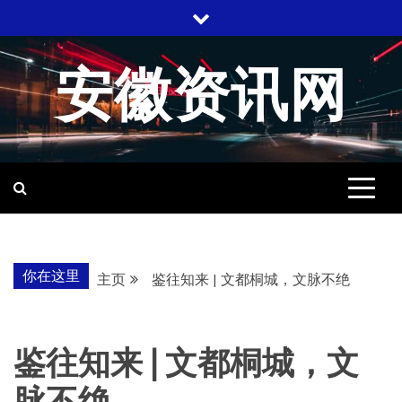
跳
至
内
安徽资讯网
容
你在这里
主页
鉴往知来 | 文都桐城，文脉不绝
鉴往知来 | 文都桐城，文