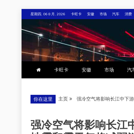
跳
星期四, 06 8 月, 2026
卡旺卡
安徽
市场
汽车
消费
至
内
容
卡旺卡
安徽
市场
汽
主页
强冷空气将影响长江中下游
你在这里
强冷空气将影响长江