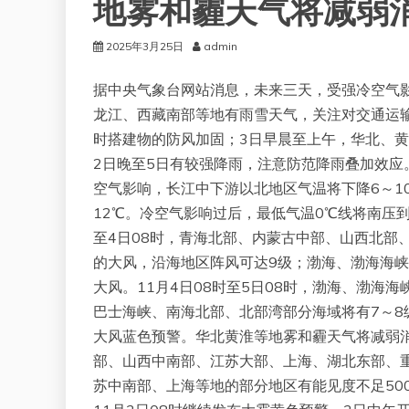
地雾和霾天气将减弱
2025年3月25日
admin
据中央气象台网站消息，未来三天，受强冷空气
龙江、西藏南部等地有雨雪天气，关注对交通运
时搭建物的防风加固；3日早晨至上午，华北、
2日晚至5日有较强降雨，注意防范降雨叠加效应
空气影响，长江中下游以北地区气温将下降6～1
12℃。冷空气影响过后，最低气温0℃线将南压到
至4日08时，青海北部、内蒙古中部、山西北部
的大风，沿海地区阵风可达9级；渤海、渤海海峡
大风。11月4日08时至5日08时，渤海、渤
巴士海峡、南海北部、北部湾部分海域将有7～8级
大风蓝色预警。华北黄淮等地雾和霾天气将减弱消
部、山西中南部、江苏大部、上海、湖北东部、
苏中南部、上海等地的部分地区有能见度不足50