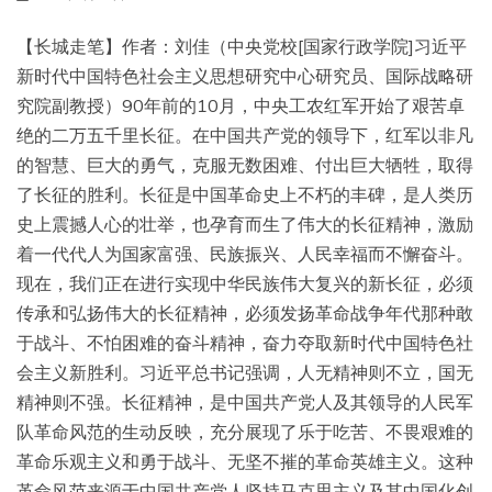
【长城走笔】作者：刘佳（中央党校[国家行政学院]习近平
新时代中国特色社会主义思想研究中心研究员、国际战略研
究院副教授）90年前的10月，中央工农红军开始了艰苦卓
绝的二万五千里长征。在中国共产党的领导下，红军以非凡
的智慧、巨大的勇气，克服无数困难、付出巨大牺牲，取得
了长征的胜利。长征是中国革命史上不朽的丰碑，是人类历
史上震撼人心的壮举，也孕育而生了伟大的长征精神，激励
着一代代人为国家富强、民族振兴、人民幸福而不懈奋斗。
现在，我们正在进行实现中华民族伟大复兴的新长征，必须
传承和弘扬伟大的长征精神，必须发扬革命战争年代那种敢
于战斗、不怕困难的奋斗精神，奋力夺取新时代中国特色社
会主义新胜利。习近平总书记强调，人无精神则不立，国无
精神则不强。长征精神，是中国共产党人及其领导的人民军
队革命风范的生动反映，充分展现了乐于吃苦、不畏艰难的
革命乐观主义和勇于战斗、无坚不摧的革命英雄主义。这种
革命风范来源于中国共产党人坚持马克思主义及其中国化创