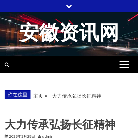
跳
至
内
安徽资讯网
容
你在这里
主页
大力传承弘扬长征精神
大力传承弘扬长征精神
2025年3月25日
admin