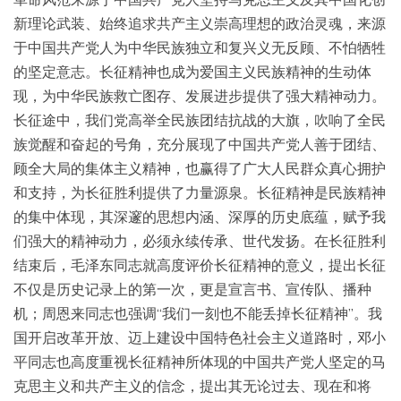
新理论武装、始终追求共产主义崇高理想的政治灵魂，来源
于中国共产党人为中华民族独立和复兴义无反顾、不怕牺牲
的坚定意志。长征精神也成为爱国主义民族精神的生动体
现，为中华民族救亡图存、发展进步提供了强大精神动力。
长征途中，我们党高举全民族团结抗战的大旗，吹响了全民
族觉醒和奋起的号角，充分展现了中国共产党人善于团结、
顾全大局的集体主义精神，也赢得了广大人民群众真心拥护
和支持，为长征胜利提供了力量源泉。长征精神是民族精神
的集中体现，其深邃的思想内涵、深厚的历史底蕴，赋予我
们强大的精神动力，必须永续传承、世代发扬。在长征胜利
结束后，毛泽东同志就高度评价长征精神的意义，提出长征
不仅是历史记录上的第一次，更是宣言书、宣传队、播种
机；周恩来同志也强调“我们一刻也不能丢掉长征精神”。我
国开启改革开放、迈上建设中国特色社会主义道路时，邓小
平同志也高度重视长征精神所体现的中国共产党人坚定的马
克思主义和共产主义的信念，提出其无论过去、现在和将