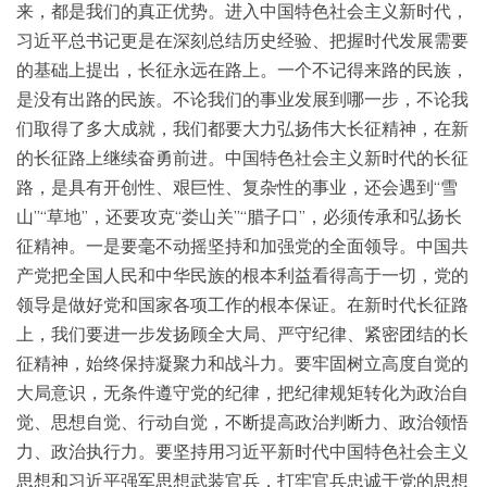
来，都是我们的真正优势。进入中国特色社会主义新时代，
习近平总书记更是在深刻总结历史经验、把握时代发展需要
的基础上提出，长征永远在路上。一个不记得来路的民族，
是没有出路的民族。不论我们的事业发展到哪一步，不论我
们取得了多大成就，我们都要大力弘扬伟大长征精神，在新
的长征路上继续奋勇前进。中国特色社会主义新时代的长征
路，是具有开创性、艰巨性、复杂性的事业，还会遇到“雪
山”“草地”，还要攻克“娄山关”“腊子口”，必须传承和弘扬长
征精神。一是要毫不动摇坚持和加强党的全面领导。中国共
产党把全国人民和中华民族的根本利益看得高于一切，党的
领导是做好党和国家各项工作的根本保证。在新时代长征路
上，我们要进一步发扬顾全大局、严守纪律、紧密团结的长
征精神，始终保持凝聚力和战斗力。要牢固树立高度自觉的
大局意识，无条件遵守党的纪律，把纪律规矩转化为政治自
觉、思想自觉、行动自觉，不断提高政治判断力、政治领悟
力、政治执行力。要坚持用习近平新时代中国特色社会主义
思想和习近平强军思想武装官兵，打牢官兵忠诚于党的思想