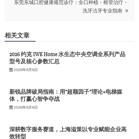
东莞东城口腔健康规范诊疗：全口种植・根管治疗・
导
洗牙洁牙专业指南
航
相关文章
2026 约克 IWE Home 水生态中央空调全系列产品
型号及核心参数汇总
2026年8月6日
新锐品牌破局指南：用“超额因子”理论+电梯媒
体，打赢心智争夺战
2026年8月6日
深耕数字服务赛道，上海溢策以专业赋能企业高
效转型