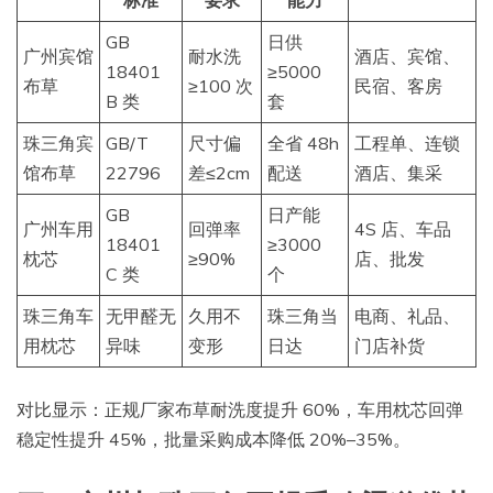
标准
要求
能力
GB
日供
广州宾馆
耐水洗
酒店、宾馆、
18401
≥5000
布草
≥100 次
民宿、客房
B 类
套
珠三角宾
GB/T
尺寸偏
全省 48h
工程单、连锁
馆布草
22796
差≤2cm
配送
酒店、集采
GB
日产能
广州车用
回弹率
4S 店、车品
18401
≥3000
枕芯
≥90%
店、批发
C 类
个
珠三角车
无甲醛无
久用不
珠三角当
电商、礼品、
用枕芯
异味
变形
日达
门店补货
对比显示：正规厂家布草耐洗度提升 60%，车用枕芯回弹
稳定性提升 45%，批量采购成本降低 20%–35%。