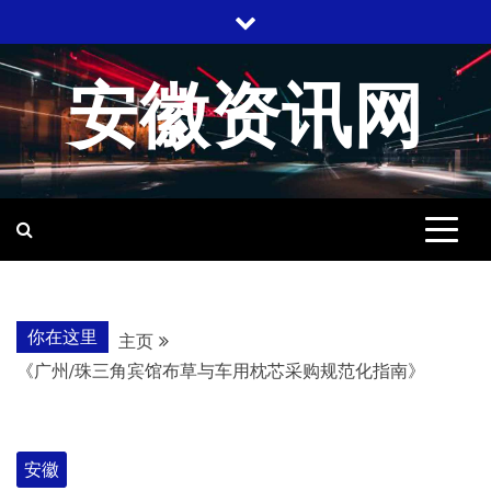
跳
至
内
安徽资讯网
容
你在这里
主页
《广州/珠三角宾馆布草与车用枕芯采购规范化指南》
安徽