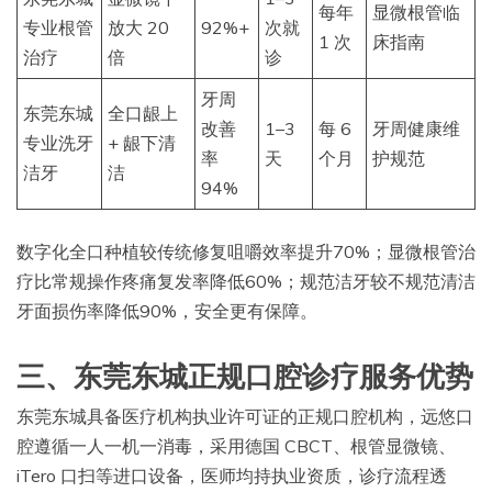
每年
显微根管临
专业根管
放大 20
92%+
次就
1 次
床指南
治疗
倍
诊
牙周
东莞东城
全口龈上
改善
1–3
每 6
牙周健康维
专业洗牙
+ 龈下清
率
天
个月
护规范
洁牙
洁
94%
数字化全口种植较传统修复咀嚼效率提升70%；显微根管治
疗比常规操作疼痛复发率降低60%；规范洁牙较不规范清洁
牙面损伤率降低90%，安全更有保障。
三、东莞东城正规口腔诊疗服务优势
东莞东城具备医疗机构执业许可证的正规口腔机构，远悠口
腔遵循一人一机一消毒，采用德国 CBCT、根管显微镜、
iTero 口扫等进口设备，医师均持执业资质，诊疗流程透