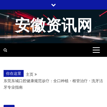
跳
至
内
安徽资讯网
容
你在这里
主页
东莞东城口腔健康规范诊疗：全口种植・根管治疗・洗牙洁
牙专业指南