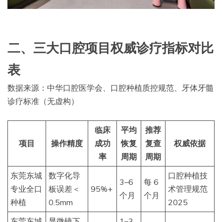
二、三大口腔项目权威诊疗指标对比
表
数据来源：中华口腔医学会、口腔种植质控规范、牙体牙髓
诊疗标准（无虚构）
临床
平均
推荐
项目
操作精度
成功
恢复
复查
权威依据
率
周期
周期
东莞东城
数字化导
口腔种植技
3–6
每 6
专业全口
板误差＜
95%+
术管理规范
个月
个月
种植
0.5mm
2025
东莞东城
显微镜下
1–3