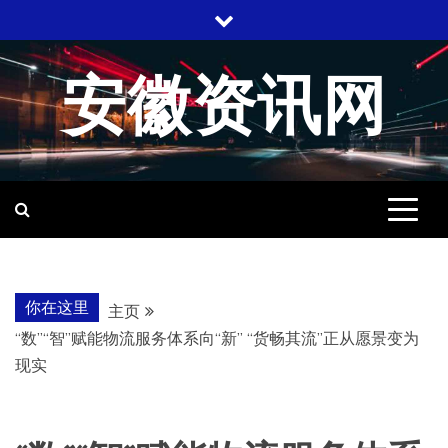
跳
至
内
安徽资讯网
容
你在这里
主页
“数”“智”赋能物流服务体系向“新” “货畅其流”正从愿景变为
现实