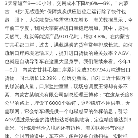
3天缩短至8—10小时，交易成本下降约6%—8%。” 内蒙
古：3秒“无感通关” 保障煤炭供应链稳定运行除了快件包
裹，眼下，大宗散货运输需求也在增多。海关数据显示，今
年前三季度，我国大宗商品进口量稳定增加。其中，原油、
天然气、煤炭等能源产品9.01亿吨，增加4.8%。在内蒙古
甘其毛都口岸，过去，满载煤炭的货车常年排成长龙。如何
疏解口岸跨境运输压力，提升进口货物的通关效率？AGV，
也就是自动导引车在这里大显身手。我们继续来看。今年1
—9月，内蒙古甘其毛都口岸累计完成3087.94万吨进出口
货物，同比增长12.39%，创历史新高。面对日近十四万吨
的煤炭输入量，口岸监控室里，现场总调度王博却有条不
紊。内蒙古某物流有限公司副总经理王博称：“在这条长度6
公里的路上，埋设了6000个磁钉，这些磁钉不用供电，无
需联网，它会给车辆提供一个电磁感应的坐标信息，引导
AGV通过最安全的路线抵达货物集散场，定位精度能达到3
毫米。”让煤炭丝滑入境的还有边检、海关联检环节的提
速。全封闭通道中，车不停，多种设备自动扫描、实时抓