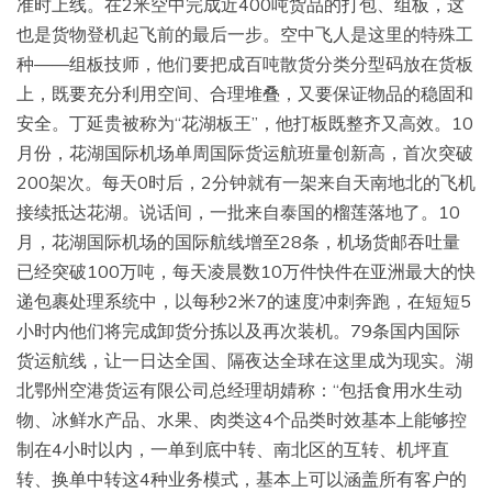
准时上线。在2米空中完成近400吨货品的打包、组板，这
也是货物登机起飞前的最后一步。空中飞人是这里的特殊工
种——组板技师，他们要把成百吨散货分类分型码放在货板
上，既要充分利用空间、合理堆叠，又要保证物品的稳固和
安全。丁延贵被称为“花湖板王”，他打板既整齐又高效。10
月份，花湖国际机场单周国际货运航班量创新高，首次突破
200架次。每天0时后，2分钟就有一架来自天南地北的飞机
接续抵达花湖。说话间，一批来自泰国的榴莲落地了。10
月，花湖国际机场的国际航线增至28条，机场货邮吞吐量
已经突破100万吨，每天凌晨数10万件快件在亚洲最大的快
递包裹处理系统中，以每秒2米7的速度冲刺奔跑，在短短5
小时内他们将完成卸货分拣以及再次装机。79条国内国际
货运航线，让一日达全国、隔夜达全球在这里成为现实。湖
北鄂州空港货运有限公司总经理胡婧称：“包括食用水生动
物、冰鲜水产品、水果、肉类这4个品类时效基本上能够控
制在4小时以内，一单到底中转、南北区的互转、机坪直
转、换单中转这4种业务模式，基本上可以涵盖所有客户的