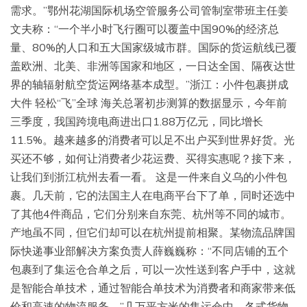
需求。”鄂州花湖国际机场空管服务公司管制室带班主任姜
文夫称：“一个半小时飞行圈可以覆盖中国90%的经济总
量、80%的人口和五大国家级城市群。国际的货运航线已覆
盖欧洲、北美、非洲等国家和地区，一日达全国、隔夜达世
界的轴辐射航空货运网络基本成型。”浙江：小件包裹拼成
大件 轻松“飞”全球 海关总署初步测算的数据显示，今年前
三季度，我国跨境电商进出口1.88万亿元，同比增长
11.5%。越来越多的消费者可以足不出户买到世界好货。光
买还不够，如何让消费者少花运费、买得实惠呢？接下来，
让我们到浙江杭州去看一看。 这是一件来自义乌的小件包
裹。几天前，它的法国主人在电商平台下了单，同时还选中
了其他4件商品，它们分别来自东莞、杭州等不同的城市。
产地虽不同，但它们却可以在杭州提前相聚。某物流品牌国
际快递事业部解决方案负责人薛巍巍称：“不同店铺的五个
包裹到了集运仓合单之后，可以一次性送到客户手中，这就
是智能合单技术，通过智能合单技术为消费者和商家带来低
价和高速的物流服务。”几万平方米的集运仓中，各式货物