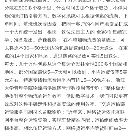
分散在800多个格子里，什么时间去哪个格子取货，不停闪
烁的绿灯指引着方向。数字化系统可以根据包裹的流向、下
单时间、航班班次等因素，把同一客户的不同产地货品拼成
一个大件统一发出。很快，这位法国主人的“全家桶”集结完
毕，准备发出。薛巍巍称：“在不增加物流费的基础上，可
以将原本30—50天送达的包裹提速到10—20天送达，在重
点的14个国家和地区，通过链路的提效可实现5日送达。”
每天，几十万件包裹从这个集运仓发往全球200多个国家和
地区。部分国家最快5—7天就可以收到，平均运费仅需5美
元左右，特惠专线物流费用平均节约15—30%左右。浙江
大学管理学院物流与供应链管理教授周伟华称：“整体极大
地提升整个物流的运作效率。借助数字技术，我们可以更有
效应对这种不确定性和提高资源的使用效率。”交通运输部
运输服务司副司长孟晓喻称：“近年来，网络货运依托互联
网平台整合运输资源，实现车货精准匹配，运输组织效率大
幅提高。相比传统运输方式，网络货运平均等货时间由2—