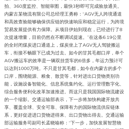
拍、360度监控、智能审图，最快3秒即可完成验放通关。
内蒙古某物流有限公司总经理王勇称：“AGV无人跨境通道
和高效查验能够确保供应链的快速响应和稳定运行，为跨境
贸易发展提供有力保障。从项目伊始到现在，已经进行了8
次提速增量，目前仍然在不断调试提速。”在这条6.19公里
的全封闭煤炭进口通道上，煤炭坐上了AGV无人驾驶搬运
车，衔接不畅眼下已成为过去。如今的甘其毛都口岸，单个
AGV搬运车的效率是一辆双挂货车的6倍多，年运力预计可
以达到1000万吨。不只是甘其毛都，如今在内蒙古的多个
口岸，围绕能源、粮食、散货等，针对进出口货物类别功
能，设施设备智能化、信息系统集约化、运行管理数字化、
综合服务便利化改革加速推进。而这只是我国国际物流建设
的一个缩影。交通运输部表示，下一步将加快构建开放共
享、覆盖全球、安全可靠、保障有力的国际物流供应链体
系，更好促进进口货物进得来、出口货物出得去。交通运输
部运输服务司副司长孟晓喻称：“下一步，加快发展智慧物