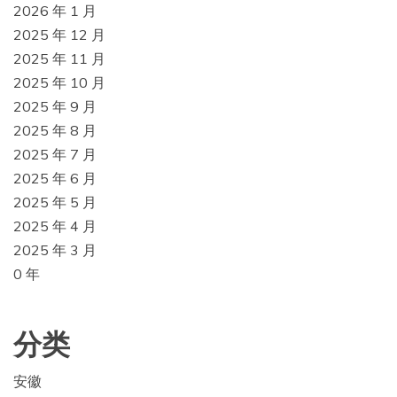
2026 年 1 月
2025 年 12 月
2025 年 11 月
2025 年 10 月
2025 年 9 月
2025 年 8 月
2025 年 7 月
2025 年 6 月
2025 年 5 月
2025 年 4 月
2025 年 3 月
0 年
分类
安徽