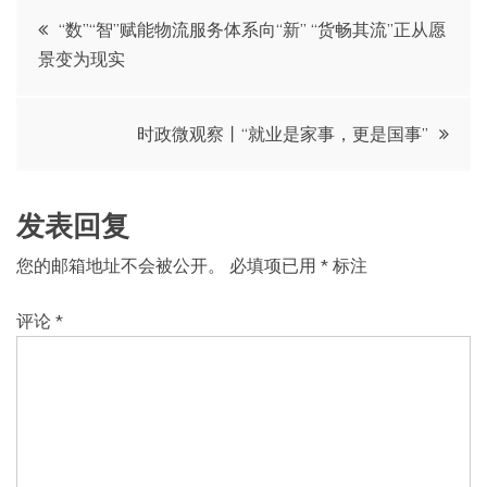
文
“数”“智”赋能物流服务体系向“新” “货畅其流”正从愿
景变为现实
章
导
时政微观察丨“就业是家事，更是国事”
航
发表回复
您的邮箱地址不会被公开。
必填项已用
*
标注
评论
*