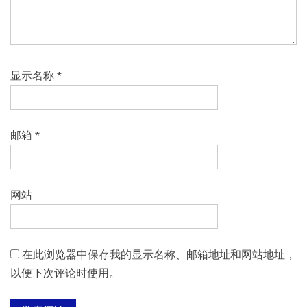
显示名称
*
邮箱
*
网站
在此浏览器中保存我的显示名称、邮箱地址和网站地址，
以便下次评论时使用。