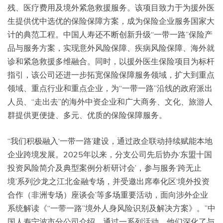
残、医疗费用及境外紧急救援服务。该项目致力于为援外医
生提供优中选优的保险保障方案，成为保险企业服务国家大
计的典范工程。中国人寿还不断创新升级“一带一路”保险产
品与服务方案，实现意外风险保障、疾病风险保障、海外就
诊和紧急救援多维融合。同时，以援外医生保险项目为标杆
指引，该公司还进一步拓宽保险保障服务领域，扩大到重点
领域、重点行业和重点企业，为“一带一路”沿线的政府派出
人员、“走出去”的海外中资企业和广大商务、文化、旅游人
群提供更便捷、多元、优质的保险保障服务。
“我们积极融入‘一带一路’建设，通过政企联动持续赋能本地
企业跨境发展。2025年以来，分支公司先后协办‘东盟十国
投资风险简介及典型案例分析研讨会’，参与服务‘跨无止
境’系列沙龙之江北金融专场，并受邀出席奉化区‘境外投资
合作（非洲专场）座谈会’等多场重要活动，面向涉外企业
系统解读《“一带一路”境外人身风险识别及解决方案》。”中
国人寿宁波市分公司介绍，通过一系列活动，他们深化了与