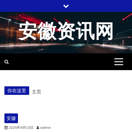
跳
至
内
安徽资讯网
容
你在这里
主页
安徽
2025年9月10日
admin