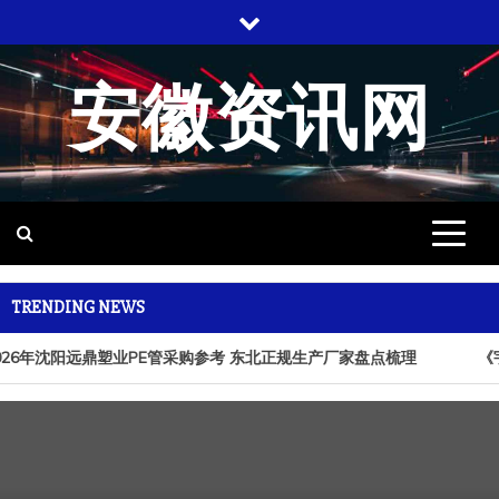
跳
至
内
安徽资讯网
容
TRENDING NEWS
026年沈阳远鼎塑业PE管采购参考 东北正规生产厂家盘点梳理
《